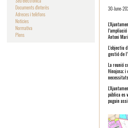
Seu electrònica
Documents d'interès
30-June-20
Adreces i telèfons
Notícies
L’Ajuntamen
Normativa
l’ampliació
Plens
Antoni Mari
L’objectiu 
gestió de l
La reunió c
Hinojosa; i
necessitats
L’Ajuntamen
pública es 
puguin assis