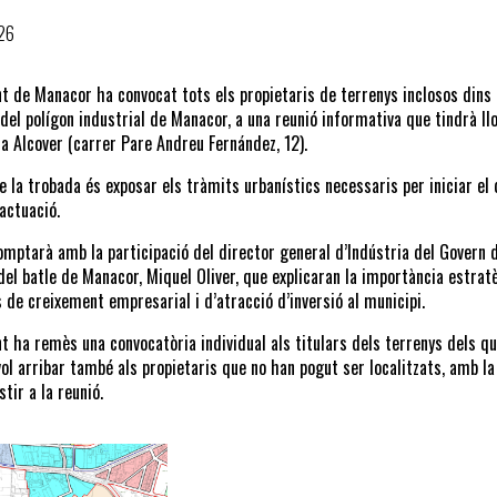
26
t de Manacor ha convocat tots els propietaris de terrenys inclosos dins l
 del polígon industrial de Manacor, a una reunió informativa que tindrà lloc
a Alcover (carrer Pare Andreu Fernández, 12).
de la trobada és exposar els tràmits urbanístics necessaris per iniciar el 
’actuació.
omptarà amb la participació del director general d’Indústria del Govern d
 del batle de Manacor, Miquel Oliver, que explicaran la importància estrat
 de creixement empresarial i d’atracció d’inversió al municipi.
t ha remès una convocatòria individual als titulars dels terrenys dels 
vol arribar també als propietaris que no han pogut ser localitzats, amb la
tir a la reunió.