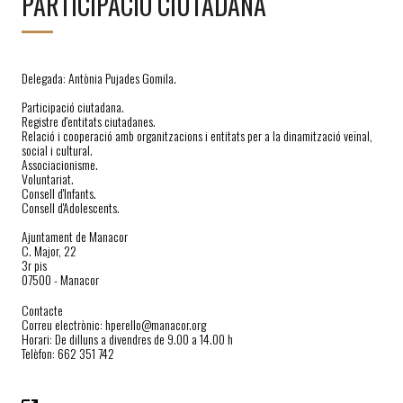
PARTICIPACIÓ CIUTADANA
Delegada: Antònia Pujades Gomila.
Participació ciutadana.
Registre d'entitats ciutadanes.
Relació i cooperació amb organitzacions i entitats per a la dinamització veïnal,
social i cultural.
Associacionisme.
Voluntariat.
Consell d'Infants.
Consell d'Adolescents.
Ajuntament de Manacor
C. Major, 22
3r pis
07500 - Manacor
Contacte
Correu electrònic: hperello@manacor.org
Horari: De dilluns a divendres de 9.00 a 14.00 h
Telèfon: 662 351 742