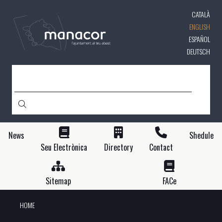
Skip
CATALÀ
to
main
ENGLISH
content
ESPAÑOL
DEUTSCH
SEARCH
News
Shedule
Seu Electrònica
Directory
Contact
Sitemap
FACe
HOME