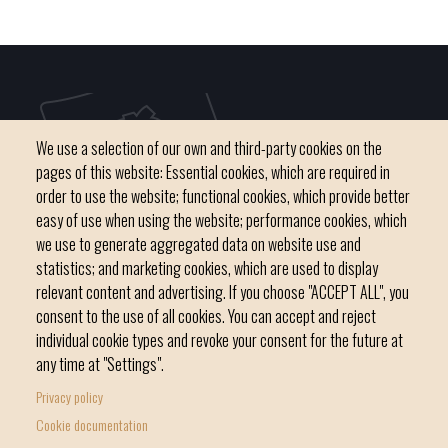
We use a selection of our own and third-party cookies on the
pages of this website: Essential cookies, which are required in
order to use the website; functional cookies, which provide better
easy of use when using the website; performance cookies, which
we use to generate aggregated data on website use and
C / del Convent, s/n 07500 Manacor
statistics; and marketing cookies, which are used to display
Phone
971 84 91 00 - CIF: P0703300D
relevant content and advertising. If you choose "ACCEPT ALL", you
consent to the use of all cookies. You can accept and reject
individual cookie types and revoke your consent for the future at
any time at "Settings".
Privacy policy
Home
Local government
News Segment
Cookie documentation
Footer
Online Procedures
City