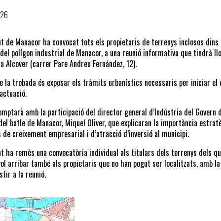
026
t de Manacor ha convocat tots els propietaris de terrenys inclosos dins l
 del polígon industrial de Manacor, a una reunió informativa que tindrà lloc
a Alcover (carrer Pare Andreu Fernández, 12).
de la trobada és exposar els tràmits urbanístics necessaris per iniciar el 
’actuació.
omptarà amb la participació del director general d’Indústria del Govern d
 del batle de Manacor, Miquel Oliver, que explicaran la importància estrat
 de creixement empresarial i d’atracció d’inversió al municipi.
t ha remès una convocatòria individual als titulars dels terrenys dels 
vol arribar també als propietaris que no han pogut ser localitzats, amb la
tir a la reunió.