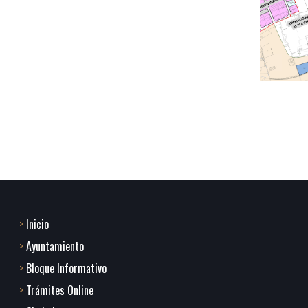
Inicio
Footer
Ayuntamiento
menu
Bloque Informativo
Trámites Online
1