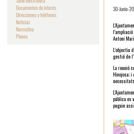
Sede electrónica
Documentos de interés
la
30-Junio-2
Direcciones y teléfonos
navegación
Noticias
L’Ajuntamen
Normativa
l’ampliació
Plenos
Antoni Mari
L’objectiu 
gestió de l
La reunió c
Hinojosa; i
necessitats
L’Ajuntamen
pública es 
puguin assis