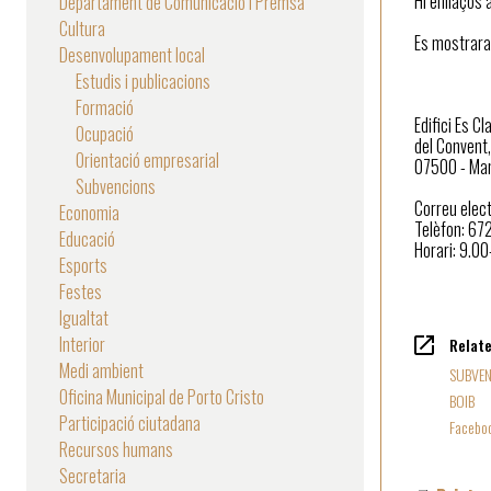
Hi enllaços 
Departament de Comunicació i Premsa
Cultura
Es mostrara
Desenvolupament local
Estudis i publicacions
Formació
Edifici Es Cl
Ocupació
del Convent,
Orientació empresarial
07500 - Ma
Subvencions
Correu ele
Economia
Telèfon: 6
Educació
Horari: 9.0
Esports
Festes
Igualtat
Interior
Relat
Medi ambient
SUBVEN
Oficina Municipal de Porto Cristo
BOIB
Participació ciutadana
Facebo
Recursos humans
Secretaria