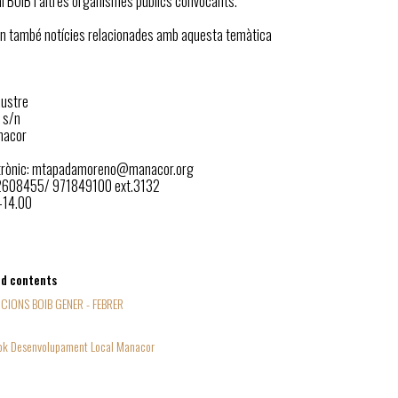
al BOIB i altres organismes públics convocants.
n també notícies relacionades amb aquesta temàtica
austre
 s/n
nacor
ctrònic: mtapadamoreno@manacor.org
72608455/ 971849100 ext.3132
0-14.00
ed contents
CIONS BOIB GENER - FEBRER
ok Desenvolupament Local Manacor