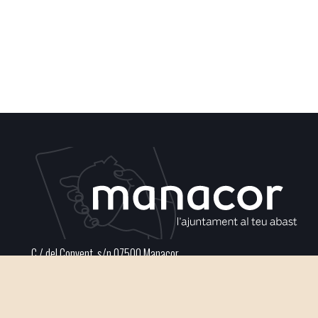
C / del Convent, s/n 07500 Manacor
Phone
971 84 91 00 - CIF: P0703300D