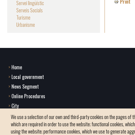
Print
Servei lingüístic
Serveis Socials
Turisme
Urbanisme
Home
Footer
Local government
menu
News Segment
Online Procedures
1
City
-
We use a selection of our own and third-party cookies on the pages of th
Home
which are required in order to use the website; functional cookies, whic
using the website; performance cookies, which we use to generate agg