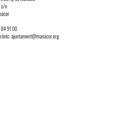
 s/n
nacor
1 84 91 00
trònic: ajuntament@manacor.org