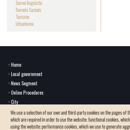
Servei lingüístic
Serveis Socials
Turisme
Urbanisme
Home
Footer
Local government
menu
News Segment
Online Procedures
1
City
-
We use a selection of our own and third-party cookies on the pages of th
Home
which are required in order to use the website; functional cookies, whic
using the website; performance cookies, which we use to generate agg