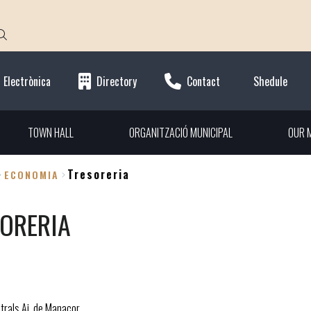
 Electrònica
Directory
Contact
Shedule
TOWN HALL
ORGANITZACIÓ MUNICIPAL
OUR M
Tresoreria
ECONOMIA
ORERIA
trals Aj. de Manacor