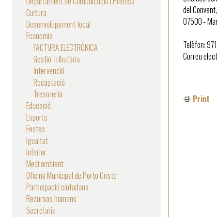
Departament de Comunicació i Premsa
del Convent,
Cultura
07500 - Ma
Desenvolupament local
Economia
Telèfon: 97
FACTURA ELECTRÒNICA
Correu elec
Gestió Tributària
Intervenció
Recaptació
Tresoreria
Print
Educació
Esports
Festes
Igualtat
Interior
Medi ambient
Oficina Municipal de Porto Cristo
Participació ciutadana
Recursos humans
Secretaria