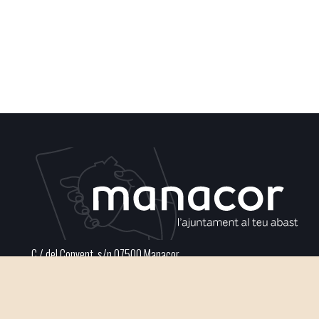
C / del Convent, s/n 07500 Manacor
Phone
971 84 91 00 - CIF: P0703300D