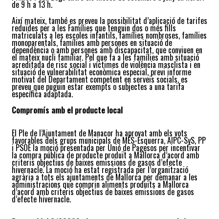
de 9 h a 13 h.
Així mateix, també es preveu la possibilitat d’aplicació de tarifes
reduïdes per a les Famílies que tenguin dos o més fills
matriculats a les escoles infantils, famílies nombroses, famílies
monoparentals, famílies amb persones en situació de
dependència o amb persones amb discapacitat, que conviuen en
el mateix nucli familiar. Pel que fa a les famílies amb situació
acreditada de risc social i víctimes de violència masclista i en
situació de vulnerabilitat econòmica especial, previ informe
motivat del Departament competent en serveis socials, es
preveu que puguin estar exempts o subjectes a una tarifa
específica adaptada.
Compromís amb el producte local
El Ple de l’Ajuntament de Manacor ha aprovat amb els vots
favorables dels grups municipals de MÉS-Esquerra, AIPC-SyS, PP
i PSOE la moció presentada per Unió de Pagesos per incentivar
la compra pública de producte produït a Mallorca d’acord amb
criteris objectius de baixes emissions de gasos d’efecte
hivernacle. La moció ha estat registrada per l’organització
agrària a tots els ajuntaments de Mallorca per demanar a les
administracions que comprin aliments produïts a Mallorca
d’acord amb criteris objectius de baixes emissions de gasos
d’efecte hivernacle.