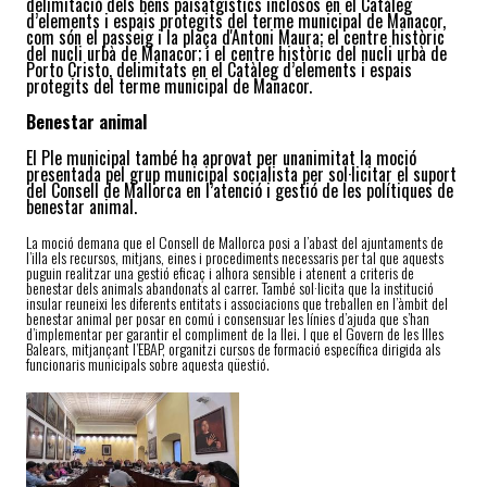
delimitació dels béns paisatgístics inclosos en el Catàleg
d’elements i espais protegits del terme municipal de Manacor,
com són el passeig i la plaça d'Antoni Maura; el centre històric
del nucli urbà de Manacor; i el centre històric del nucli urbà de
Porto Cristo, delimitats en el Catàleg d’elements i espais
protegits del terme municipal de Manacor.
Benestar animal
El Ple municipal també ha aprovat per unanimitat la moció
presentada pel grup municipal socialista per sol·licitar el suport
del Consell de Mallorca en l’atenció i gestió de les polítiques de
benestar animal.
La moció demana que el Consell de Mallorca posi a l’abast del ajuntaments de
l’illa els recursos, mitjans, eines i procediments necessaris per tal que aquests
puguin realitzar una gestió eficaç i alhora sensible i atenent a criteris de
benestar dels animals abandonats al carrer. També sol·licita que la institució
insular reuneixi les diferents entitats i associacions que treballen en l’àmbit del
benestar animal per posar en comú i consensuar les línies d’ajuda que s’han
d’implementar per garantir el compliment de la llei. I que el Govern de les Illes
Balears, mitjançant l’EBAP, organitzi cursos de formació específica dirigida als
funcionaris municipals sobre aquesta qüestió.