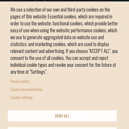
We use a selection of our own and third-party cookies on the
pages of this website: Essential cookies, which are required in
order to use the website; functional cookies, which provide better
easy of use when using the website; performance cookies, which
we use to generate aggregated data on website use and
C / del Convent, s/n 07500 Manacor
statistics; and marketing cookies, which are used to display
Phone
971 84 91 00 - CIF: P0703300D
relevant content and advertising. If you choose "ACCEPT ALL", you
consent to the use of all cookies. You can accept and reject
individual cookie types and revoke your consent for the future at
any time at "Settings".
Privacy policy
Home
Local government
News Segment
Cookie documentation
Footer
Online Procedures
City
Cookie settings
menu
1
DENY ALL
-
© Manacor Council
Home
Data Protection
Legal Notice
Licencia Creative Commons