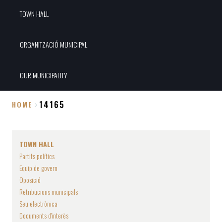
TOWN HALL
ORGANITZACIÓ MUNICIPAL
OUR MUNICIPALITY
14165
HOME
Breadcrumb
TOWN HALL
Partits polítics
Equip de govern
Oposició
Retribucions municipals
Seu electrònica
Documents d'interès