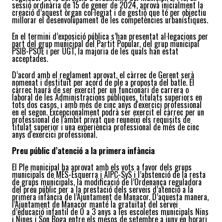
sessió ordinària de 15 de gener de 2024, aprovà inicialment la
creació d’aquest òrgan col·legiat i de gestió que té per objectiu
millorar el desenvolupament de les competències urbanístiques.
En el termini d’exposició pública s’han presentat al·legacions per
part del grup municipal del Partit Popular, del grup municipal
PSIB-PSOE i per UGT, la majoria de les quals han estat
acceptades.
D’acord amb el reglament aprovat, el càrrec de Gerent serà
nomenat i destituït per acord de ple a proposta del batle. El
càrrec haurà de ser exercit per un funcionari de carrera o
laboral de les Administracions públiques, titulats superiors en
tots dos casos, i amb més de cinc anys d'exercici professional
en el segon. Excepcionalment podrà ser exercit el càrrec per un
professional de l'àmbit privat que reuneixi els requisits de
titulat superior i una experiència professional de més de cinc
anys d'exercici professional.
Preu públic d’atenció a la primera infància
El Ple municipal ha aprovat amb els vots a favor dels grups
municipals de MÉS-Esquerra i AIPC-SyS i l’abstenció de la resta
de grups municipals, la modificació de l’Ordenança reguladora
del preu públic per a la prestació dels serveis d’atenció a la
primera infància de l’Ajuntament de Manacor. D’aquesta manera,
l’Ajuntament de Manacor manté la gratuïtat del servei
d’educació infantil de 0 a 3 anys a les escoletes municipals Nins
i Nines i Son Boga entre els mesos de setembre a juny en horari