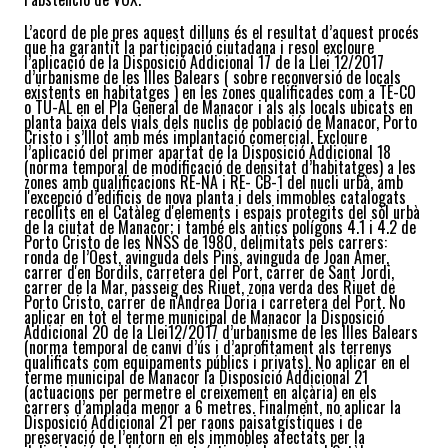
L’acord de ple pres aquest dilluns és el resultat d’aquest procés
que ha garantit la participació ciutadana i resol excloure
l’aplicació de la Disposició Addicional 17 de la Llei 12/2017
d’urbanisme de les Illes Balears ( sobre reconversió de locals
existents en habitatges ) en les zones qualificades com a TE-CO
o TU-AL en el Pla General de Manacor i als als locals ubicats en
planta baixa dels vials dels nuclis de població de Manacor, Porto
Cristo i s’Illot amb més implantació comercial. Excloure
l’aplicació del primer apartat de la Disposició Addicional 18
(norma temporal de modificació de densitat d’habitatges) a les
zones amb qualificacions RE-NA i RE- CB-1 del nucli urbà, amb
l'excepció d’edificis de nova planta i dels immobles catalogats
recollits en el Catàleg d'elements i espais protegits del sòl urbà
de la ciutat de Manacor; i també els antics polígons 4.1 i 4.2 de
Porto Cristo de les NNSS de 1980, delimitats pels carrers:
ronda de l’Oest, avinguda dels Pins, avinguda de Joan Amer,
carrer d'en Bordils, carretera del Port, carrer de Sant Jordi,
carrer de la Mar, passeig des Riuet, zona verda des Riuet de
Porto Cristo, carrer de n'Andrea Doria i carretera del Port. No
aplicar en tot el terme municipal de Manacor la Disposició
Addicional 20 de la Llei12/2017 d’urbanisme de les Illes Balears
(norma temporal de canvi d’ús i d’aprofitament als terrenys
qualificats com equipaments públics i privats). No aplicar en el
terme municipal de Manacor la Disposició Addicional 21
(actuacions per permetre el creixement en alçària) en els
carrers d’amplada menor a 6 metres. Finalment, no aplicar la
Disposició Addicional 21 per raons paisatgístiques i de
preservació de l’entorn en els immobles afectats per la