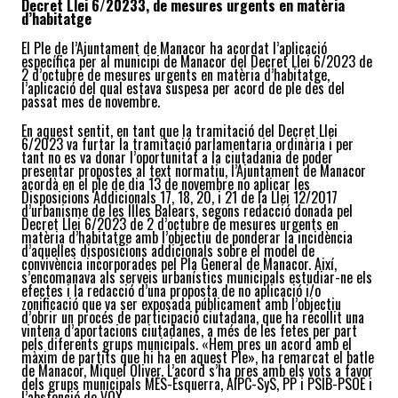
Decret Llei 6/20233, de mesures urgents en matèria
d’habitatge
El Ple de l’Ajuntament de Manacor ha acordat l’aplicació
específica per al municipi de Manacor del Decret Llei 6/2023 de
2 d’octubre de mesures urgents en matèria d’habitatge,
l’aplicació del qual estava suspesa per acord de ple des del
passat mes de novembre.
En aquest sentit, en tant que la tramitació del Decret Llei
6/2023 va furtar la tramitació parlamentaria ordinària i per
tant no es va donar l’oportunitat a la ciutadania de poder
presentar propostes al text normatiu, l’Ajuntament de Manacor
acordà en el ple de dia 13 de novembre no aplicar les
Disposicions Addicionals 17, 18, 20, i 21 de la Llei 12/2017
d’urbanisme de les Illes Balears, segons redacció donada pel
Decret Llei 6/2023 de 2 d’octubre de mesures urgents en
matèria d’habitatge amb l’objectiu de ponderar la incidència
d’aquelles disposicions addicionals sobre el model de
convivència incorporades pel Pla General de Manacor. Així,
s’encomanava als serveis urbanístics municipals estudiar-ne els
efectes i la redacció d’una proposta de no aplicació i/o
zonificació que va ser exposada públicament amb l’objectiu
d’obrir un procés de participació ciutadana, que ha recollit una
vintena d’aportacions ciutadanes, a més de les fetes per part
pels diferents grups municipals. «Hem pres un acord amb el
màxim de partits que hi ha en aquest Ple», ha remarcat el batle
de Manacor, Miquel Oliver. L’acord s’ha pres amb els vots a favor
dels grups municipals MÉS-Esquerra, AIPC-SyS, PP i PSIB-PSOE i
l’abstenció de VOX.