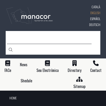
Skip
CATALÀ
to
main
ENGLISH
content
ESPAÑOL
DEUTSCH
SEARCH
News
FACe
Seu Electrònica
Directory
Contact
Shedule
Sitemap
HOME