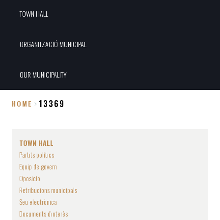
TOWN HALL
ORGANITZACIÓ MUNICIPAL
OUR MUNICIPALITY
13369
HOME
Breadcrumb
TOWN HALL
Partits polítics
Equip de govern
Oposició
Retribucions municipals
Seu electrònica
Documents d'interès