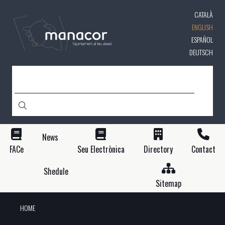
Skip
CATALÀ
to
main
ENGLISH
content
ESPAÑOL
DEUTSCH
SEARCH
News
FACe
Seu Electrònica
Directory
Contact
Shedule
Sitemap
HOME