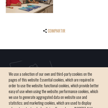
COMPARTIR
We use a selection of our own and third-party cookies on the
pages of this website: Essential cookies, which are required in
order to use the website; functional cookies, which provide better
easy of use when using the website; performance cookies, which
we use to generate aggregated data on website use and
C / del Convent, s/n 07500 Manacor
statistics; and marketing cookies, which are used to display
Phone
971 84 91 00 - CIF: P0703300D