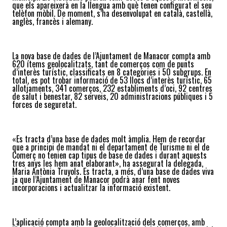
que els apareixerà en la llengua amb què tenen configurat el seu
telèfon mòbil. De moment, s’ha desenvolupat en català, castellà,
anglès, francès i alemany.
La nova base de dades de l’Ajuntament de Manacor compta amb
620 ítems geolocalitzats, tant de comerços com de punts
d’interès turístic, classificats en 8 categories i 50 subgrups. En
total, es pot trobar informació de 53 llocs d’interès turístic, 65
allotjaments, 341 comerços, 232 establiments d’oci, 92 centres
de salut i benestar, 82 serveis, 20 administracions públiques i 5
forces de seguretat.
«Es tracta d’una base de dades molt àmplia. Hem de recordar
que a principi de mandat ni el departament de Turisme ni el de
Comerç no tenien cap tipus de base de dades i durant aquests
tres anys les hem anat elaborant», ha assegurat la delegada,
Maria Antònia Truyols. Es tracta, a més, d’una base de dades viva
ja que l’Ajuntament de Manacor podrà anar fent noves
incorporacions i actualitzar la informació existent.
L’aplicació compta amb la geolocalització dels comerços, amb