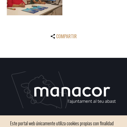
COMPARTIR
C / del Convento, s/n 07500 Manacor
Este portal web únicamente utiliza cookies propias con finalidad
Teléfono
971 84 91 00 - CIF: P0703300D