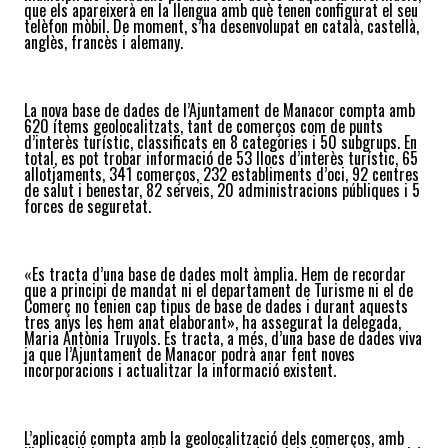
que els apareixerà en la llengua amb què tenen configurat el seu
telèfon mòbil. De moment, s’ha desenvolupat en català, castellà,
anglès, francès i alemany.
La nova base de dades de l’Ajuntament de Manacor compta amb
620 ítems geolocalitzats, tant de comerços com de punts
d’interès turístic, classificats en 8 categories i 50 subgrups. En
total, es pot trobar informació de 53 llocs d’interès turístic, 65
allotjaments, 341 comerços, 232 establiments d’oci, 92 centres
de salut i benestar, 82 serveis, 20 administracions públiques i 5
forces de seguretat.
«Es tracta d’una base de dades molt àmplia. Hem de recordar
que a principi de mandat ni el departament de Turisme ni el de
Comerç no tenien cap tipus de base de dades i durant aquests
tres anys les hem anat elaborant», ha assegurat la delegada,
Maria Antònia Truyols. Es tracta, a més, d’una base de dades viva
ja que l’Ajuntament de Manacor podrà anar fent noves
incorporacions i actualitzar la informació existent.
L’aplicació compta amb la geolocalització dels comerços, amb