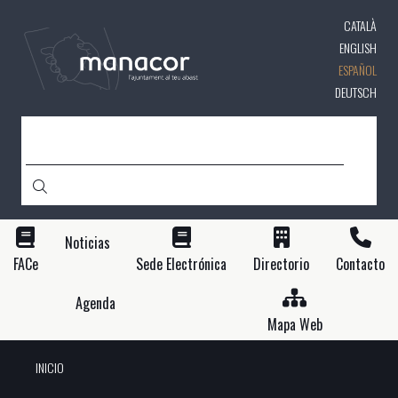
Pasar
CATALÀ
al
contenido
ENGLISH
principal
ESPAÑOL
DEUTSCH
BUSCAR
Noticias
FACe
Sede Electrónica
Directorio
Contacto
Agenda
Mapa Web
INICIO