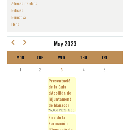
Adreces i telèfons
Notícies
Normativa
Plens
Previous
Next
May 2023
MON
TUE
WED
THU
FRI
SA
PAGINATION
1
2
3
4
5
6
Presentació
de la Guia
d'Acollida de
l'Ajuntament
de Manacor
Wed, 05/03/2023 - 12:00
Fira de la
Formació i
l'Ocupació de