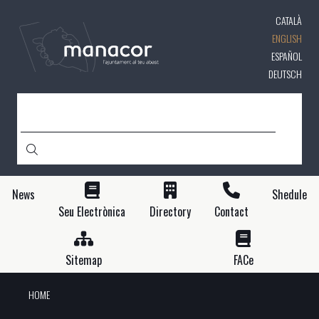
Skip
CATALÀ
to
main
ENGLISH
content
ESPAÑOL
DEUTSCH
SEARCH
News
Shedule
Seu Electrònica
Directory
Contact
Sitemap
FACe
HOME