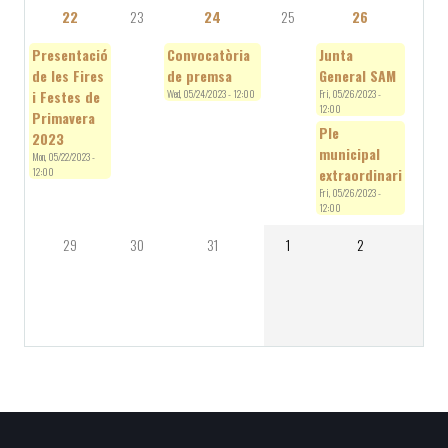
22
23
24
25
26
2
Presentació
Convocatòria
Junta
de les Fires
de premsa
General SAM
i Festes de
Wed, 05/24/2023 - 12:00
Fri, 05/26/2023 -
12:00
Primavera
Ple
2023
municipal
Mon, 05/22/2023 -
12:00
extraordinari
Fri, 05/26/2023 -
12:00
29
30
31
1
2
3