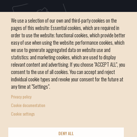
We use a selection of our own and third-party cookies on the
pages of this website: Essential cookies, which are required in
order to use the website; functional cookies, which provide better
easy of use when using the website; performance cookies, which
we use to generate aggregated data on website use and
C / del Convent, s/n 07500 Manacor
statistics; and marketing cookies, which are used to display
Phone
971 84 91 00 - CIF: P0703300D
relevant content and advertising. If you choose "ACCEPT ALL", you
consent to the use of all cookies. You can accept and reject
individual cookie types and revoke your consent for the future at
any time at "Settings".
Privacy policy
Home
Local government
News Segment
Cookie documentation
Footer
Online Procedures
City
Cookie settings
menu
1
DENY ALL
-