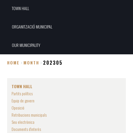
TOWN HALL
ORGANITZACIÓ MUNICIPAL
OUR MUNICIPALITY
202305
HOME
MONTH
Breadcrumb
TOWN HALL
Partits polítics
Equip de govern
Oposició
Retribucions municipals
Seu electrònica
Documents d'interès