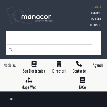
Vés
CATALÀ
al
contingut
ENGLISH
ESPAÑOL
DEUTSCH
CERCA
Notícies
Agenda
Seu Electrònica
Directori
Contacte
Mapa Web
FACe
INICI