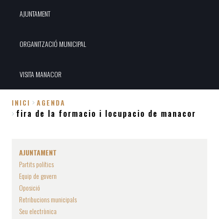
AJUNTAMENT
ORGANITZACIÓ MUNICIPAL
VISITA MANACOR
INICI
AGENDA
fira de la formacio i locupacio de manacor
Fil
d'Ariadna
AJUNTAMENT
Partits polítics
Equip de govern
Oposició
Retribucions municipals
Seu electrònica