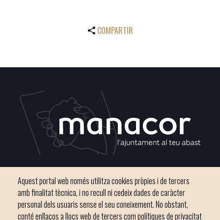
COMPARTIR
Plaça del Convent, s/n 07500 Manacor
Aquest portal web només utilitza cookies pròpies i de tercers
Telèfon
971 84 91 00 - CIF: P0703300D
amb finalitat tècnica, i no recull ni cedeix dades de caràcter
personal dels usuaris sense el seu coneixement. No obstant,
conté enllaços a llocs web de tercers com polítiques de privacitat