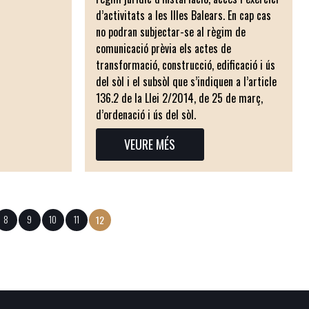
d’activitats a les Illes Balears. En cap cas
no podran subjectar-se al règim de
comunicació prèvia els actes de
transformació, construcció, edificació i ús
del sòl i el subsòl que s’indiquen a l’article
136.2 de la Llei 2/2014, de 25 de març,
d’ordenació i ús del sòl.
VEURE MÉS
a
Pàgina
8
Pàgina
9
Pàgina
10
Pàgina
11
Pàgina
12
actual