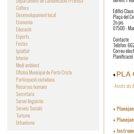
Gerent: Ped
Departament de Comunicació i Premsa
Cultura
Edifici Clau
Desenvolupament local
Plaça del Co
Economia
2n pis
07500 - Ma
Educació
Esports
Contacte
Festes
Telèfon: 6
Igualtat
Correu elec
Planificació
Interior
Medi ambient
Oficina Municipal de Porto Cristo
PLA 
♦
Participació ciutadana
-Accés als 
Recursos humans
Secretaria
Servei lingüístic
Serveis Socials
♦ Planeja
Turisme
♦ Planeja
Urbanisme
♦ Instrume