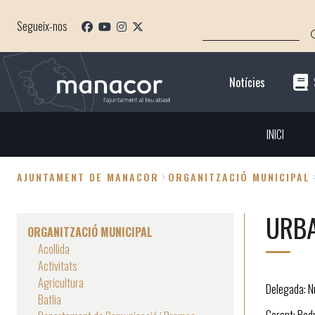
Vés
CERCA
al
Segueix-nos
contingut
Notícies
INICI
AJUNTAMENT DE MANACOR
ORGANITZACIÓ MUNICIPAL
Fil
URB
d'Ariadna
ORGANITZACIÓ MUNICIPAL
Acollida
Activitats
Agricultura
Delegada: N
Batlia