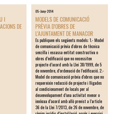
05-Juny-2014
U I
MODELS DE COMUNICACIÓ
IACIONS DE
PRÈVIA D'OBRES DE
L'AJUNTAMENT DE MANACOR
Es publiquen els següents models: 1.- Model
de comunicació prèvia d'obres de tècnica
senzilla i escassa entitat constructiva o
obres d’edificació que no necessiten
projecte d’acord amb la Llei 38/1999, de 5
de novembre, d’ordenació de l’edificació. 2.-
Model de comunicació prèvia d'obres que no
requereixin redacció de projecte i lligades
al condicionament de locals per al
desenvolupament d’una activitat menor o
innòcua d’acord amb allò previst a l’article
36 de la Llei 7/2013, de 26 de novembre, de
règim jurídic d’instal·lació, accés i exercici