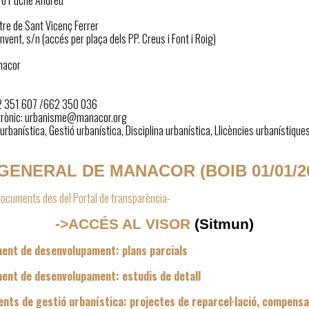
ro Puche Andreu
stre de Sant Vicenç Ferrer
nvent, s/n (accés per plaça dels PP. Creus i Font i Roig)
nacor
62 351 607 /662 350 036
trònic: urbanisme@manacor.org
 urbanística, Gestió urbanística, Disciplina urbanística, Llicències urbanístiques
GENERAL DE MANACOR (BOIB 01/01/2
documents des del Portal de transparència-
->ACCÉS AL VISOR
(Sitmun)
ment de desenvolupament: plans parcials
ment de desenvolupament: estudis de detall
nts de gestió urbanística: projectes de reparcel·lació, compensa