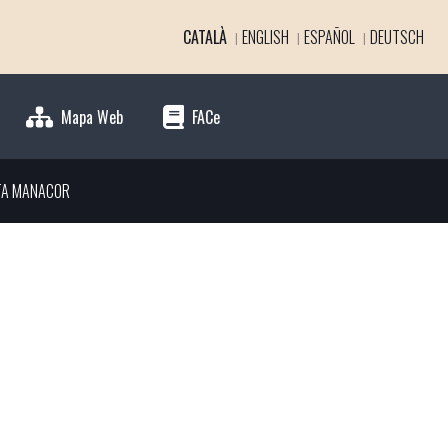
CATALÀ
ENGLISH
ESPAÑOL
DEUTSCH
Mapa Web
FACe
TA MANACOR