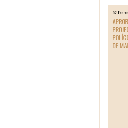
02-Febre
APROB
PROJE
POLÍGO
DE MA