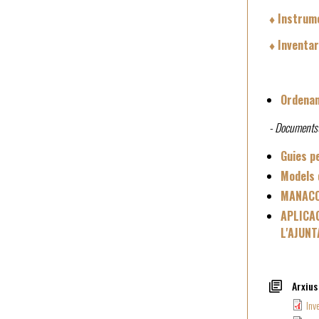
♦ Instrume
♦ Inventar
Ordenan
- Documents
Guies p
Models d
MANACO
APLICA
L'AJUN
Arxius
Inv