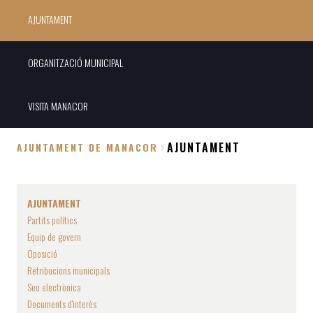
AJUNTAMENT
ORGANITZACIÓ MUNICIPAL
VISITA MANACOR
AJUNTAMENT
AJUNTAMENT DE MANACOR
Fil
d'Ariadna
AJUNTAMENT
Partits polítics
Equip de govern
Oposició
Retribucions municipals
Seu electrònica
Documents d'interès