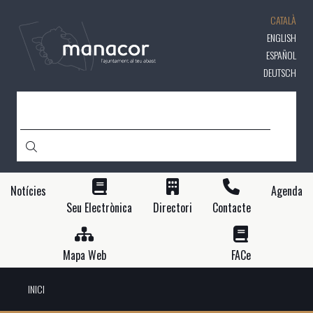
Vés
CATALÀ
al
contingut
ENGLISH
ESPAÑOL
DEUTSCH
CERCA
Notícies
Agenda
Seu Electrònica
Directori
Contacte
Mapa Web
FACe
INICI