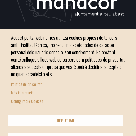
Plaça del Convent, s/n 07500 Manacor
Aquest portal web només utilitza cookies pròpies i de tercers
Telèfon
971 84 91 00 - CIF: P0703300D
amb finalitat tècnica, i no recull ni cedeix dades de caràcter
personal dels usuaris sense el seu coneixement. No obstant,
conté enllaços a llocs web de tercers com polítiques de privacitat
alienes a aquesta empresa que vostè podrà decidir si accepta o
no quan accedeixi a ells.
Inici
Ajuntament
El nostre municipi
Serveis municipals
Política de privacitat
Footer
Totes les notícies
Més informació
menu
Configuració Cookies
1
-
© Ajuntament de Manacor
REBUTJAR
Home
Licencia Creative Commons
Nota Legal
Footer
2
Política de galetes (Cookies)
Política de privacitat