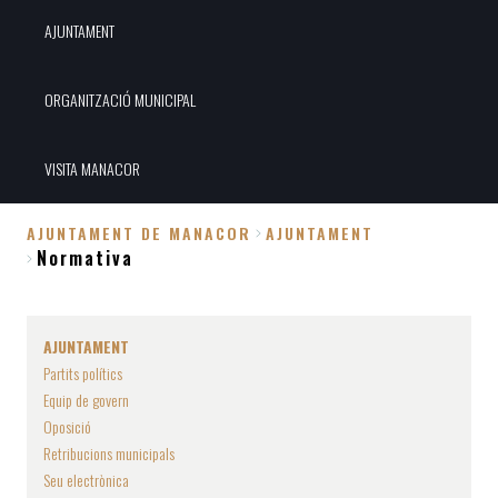
AJUNTAMENT
ORGANITZACIÓ MUNICIPAL
VISITA MANACOR
AJUNTAMENT DE MANACOR
AJUNTAMENT
Normativa
Fil
d'Ariadna
AJUNTAMENT
Partits polítics
Equip de govern
Oposició
Retribucions municipals
Seu electrònica