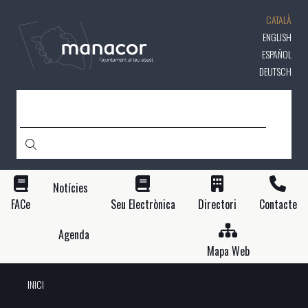
Vés
CATALÀ
al
contingut
ENGLISH
ESPAÑOL
DEUTSCH
CERCA
Notícies
FACe
Seu Electrònica
Directori
Contacte
Agenda
Mapa Web
INICI