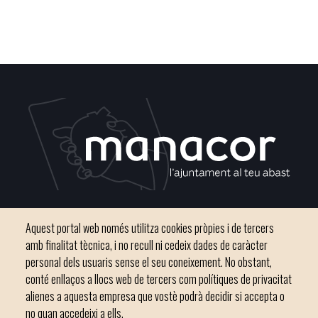
Plaça del Convent, s/n 07500 Manacor
Aquest portal web només utilitza cookies pròpies i de tercers
Telèfon
971 84 91 00 - CIF: P0703300D
amb finalitat tècnica, i no recull ni cedeix dades de caràcter
personal dels usuaris sense el seu coneixement. No obstant,
conté enllaços a llocs web de tercers com polítiques de privacitat
alienes a aquesta empresa que vostè podrà decidir si accepta o
no quan accedeixi a ells.