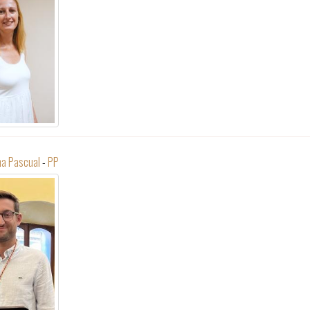
na Pascual
-
PP