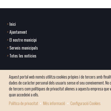
Inici
Footer
Ajuntament
menu
El nostre municipi
Serveis municipals
1
Totes les notícies
-
Home
Aquest portal web només utilitza cookies pròpies i de tercers amb finalita
2
dades de caràcter personal dels usuaris sense el seu coneixement. No o
de tercers com polítiques de privacitat alienes a aquesta empresa que v
quan accedeixi a ells.
Política de privacitat
Més informació
Configuració Cookies
Licencia Creativ