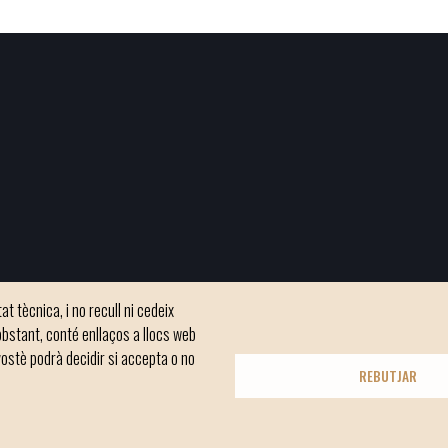
t tècnica, i no recull ni cedeix
bstant, conté enllaços a llocs web
ostè podrà decidir si accepta o no
REBUTJAR
© Ajuntament de Manacor
e Commons
Nota Legal
Política de galetes (Cookies)
Política de privacita