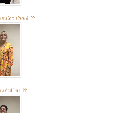
aria García Perelló
-
PP
ia Vidal Riera
-
PP