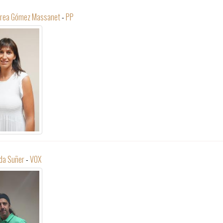
ndrea Gómez Massanet
-
PP
da Suñer
-
VOX