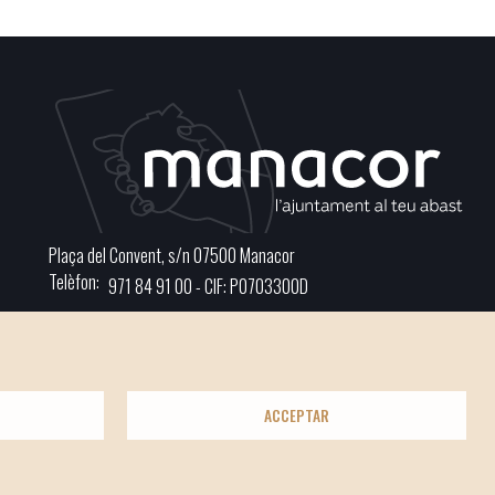
Plaça del Convent, s/n 07500 Manacor
Telèfon
971 84 91 00 - CIF: P0703300D
ACCEPTAR
t
Xarxes socials