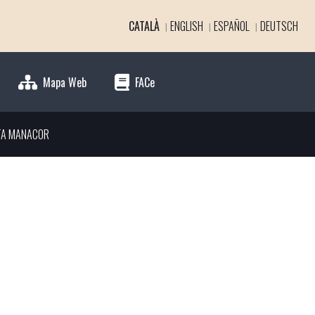
CATALÀ
ENGLISH
ESPAÑOL
DEUTSCH
Mapa Web
FACe
TA MANACOR