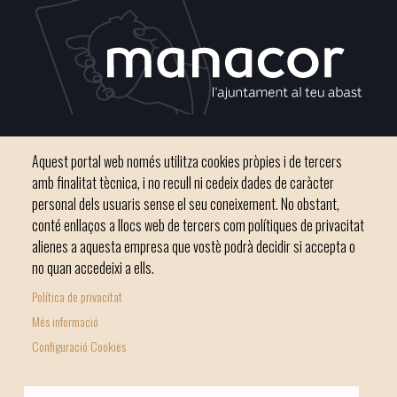
Plaça del Convent, s/n 07500 Manacor
Aquest portal web només utilitza cookies pròpies i de tercers
Telèfon
971 84 91 00 - CIF: P0703300D
amb finalitat tècnica, i no recull ni cedeix dades de caràcter
personal dels usuaris sense el seu coneixement. No obstant,
conté enllaços a llocs web de tercers com polítiques de privacitat
alienes a aquesta empresa que vostè podrà decidir si accepta o
no quan accedeixi a ells.
Inici
Ajuntament
El nostre municipi
Serveis municipals
Política de privacitat
Footer
Totes les notícies
Més informació
menu
Configuració Cookies
1
-
© Ajuntament de Manacor