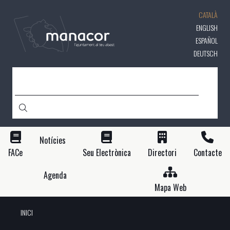
Vés
CATALÀ
al
contingut
ENGLISH
ESPAÑOL
DEUTSCH
CERCA
Notícies
FACe
Seu Electrònica
Directori
Contacte
Agenda
Mapa Web
INICI