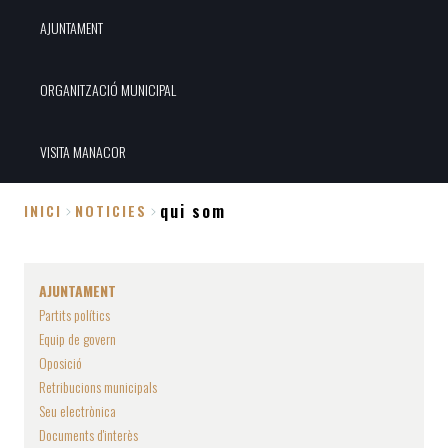
AJUNTAMENT
ORGANITZACIÓ MUNICIPAL
VISITA MANACOR
qui som
INICI
NOTICIES
Fil
d'Ariadna
AJUNTAMENT
Partits polítics
Equip de govern
Oposició
Retribucions municipals
Seu electrònica
Documents d'interès