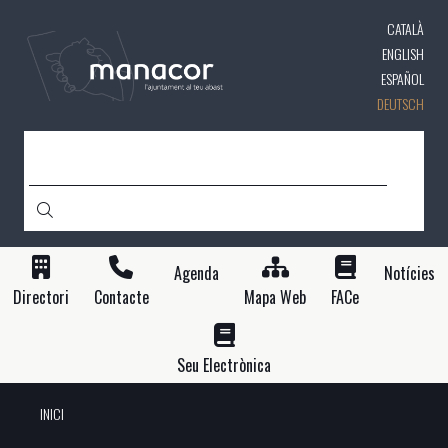
Direkt
CATALÀ
zum
Inhalt
ENGLISH
ESPAÑOL
DEUTSCH
SUCHE
Agenda
Notícies
Directori
Contacte
Mapa Web
FACe
Seu Electrònica
INICI