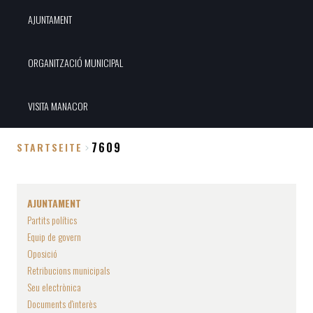
AJUNTAMENT
ORGANITZACIÓ MUNICIPAL
VISITA MANACOR
7609
STARTSEITE
Breadcrumb
AJUNTAMENT
Partits polítics
Equip de govern
Oposició
Retribucions municipals
Seu electrònica
Documents d'interès