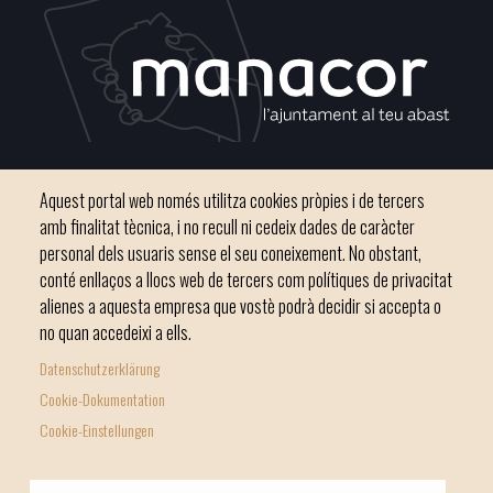
Plaça del Convent, s/n 07500 Manacor
Aquest portal web només utilitza cookies pròpies i de tercers
Phone
971 84 91 00 - CIF: P0703300D
amb finalitat tècnica, i no recull ni cedeix dades de caràcter
personal dels usuaris sense el seu coneixement. No obstant,
conté enllaços a llocs web de tercers com polítiques de privacitat
alienes a aquesta empresa que vostè podrà decidir si accepta o
no quan accedeixi a ells.
Inici
Ajuntament
El nostre municipi
Serveis municipals
Datenschutzerklärung
Footer
Totes les notícies
Cookie-Dokumentation
menu
Cookie-Einstellungen
1
-
© Ajuntament de Manacor