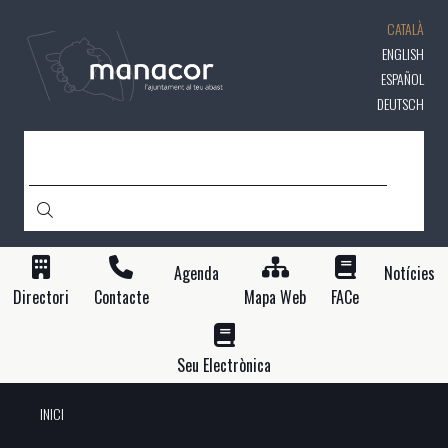
Vés
CATALÀ
al
contingut
ENGLISH
ESPAÑOL
DEUTSCH
CERCA
Agenda
Notícies
Directori
Contacte
Mapa Web
FACe
Seu Electrònica
INICI