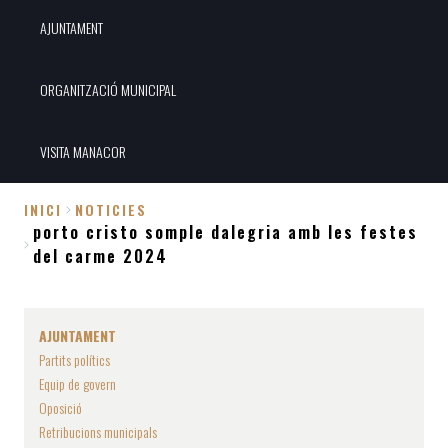
AJUNTAMENT
ORGANITZACIÓ MUNICIPAL
VISITA MANACOR
INICI
NOTICIES
porto cristo somple dalegria amb les festes
Fil
del carme 2024
d'Ariadna
AJUNTAMENT
Partits polítics
Equip de govern
Oposició
Retribucions municipals