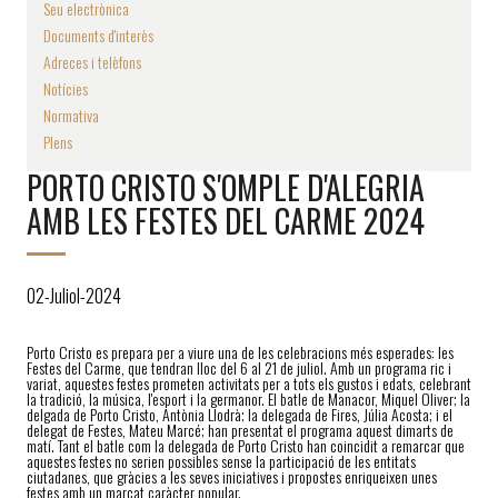
Seu electrònica
Documents d'interès
Adreces i telèfons
Notícies
Normativa
Plens
PORTO CRISTO S'OMPLE D'ALEGRIA
AMB LES FESTES DEL CARME 2024
02-Juliol-2024
Porto Cristo es prepara per a viure una de les celebracions més esperades: les
Festes del Carme, que tendran lloc del 6 al 21 de juliol. Amb un programa ric i
variat, aquestes festes prometen activitats per a tots els gustos i edats, celebrant
la tradició, la música, l'esport i la germanor. El batle de Manacor, Miquel Oliver; la
delgada de Porto Cristo, Antònia Llodrà; la delegada de Fires, Júlia Acosta; i el
delegat de Festes, Mateu Marcé; han presentat el programa aquest dimarts de
matí. Tant el batle com la delegada de Porto Cristo han coincidit a remarcar que
aquestes festes no serien possibles sense la participació de les entitats
ciutadanes, que gràcies a les seves iniciatives i propostes enriqueixen unes
festes amb un marcat caràcter popular.