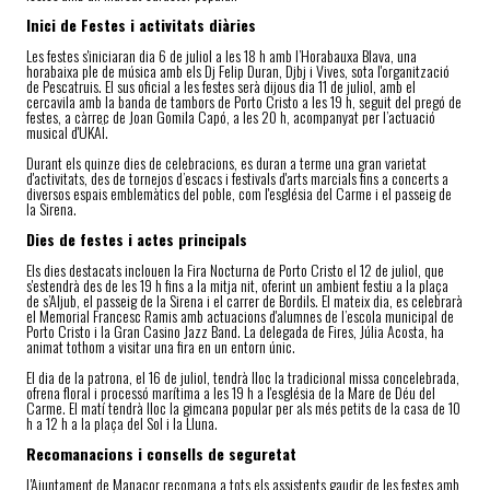
Inici de Festes i activitats diàries
Les festes s'iniciaran dia 6 de juliol a les 18 h amb l’Horabauxa Blava, una
horabaixa ple de música amb els Dj Felip Duran, Djbj i Vives, sota l'organització
de Pescatruis. El sus oficial a les festes serà dijous dia 11 de juliol, amb el
cercavila amb la banda de tambors de Porto Cristo a les 19 h, seguit del pregó de
festes, a càrrec de Joan Gomila Capó, a les 20 h, acompanyat per l’actuació
musical d'UKAÏ.
Durant els quinze dies de celebracions, es duran a terme una gran varietat
d'activitats, des de tornejos d’escacs i festivals d'arts marcials fins a concerts a
diversos espais emblemàtics del poble, com l'església del Carme i el passeig de
la Sirena.
Dies de festes i actes principals
Els dies destacats inclouen la Fira Nocturna de Porto Cristo el 12 de juliol, que
s'estendrà des de les 19 h fins a la mitja nit, oferint un ambient festiu a la plaça
de s’Aljub, el passeig de la Sirena i el carrer de Bordils. El mateix dia, es celebrarà
el Memorial Francesc Ramis amb actuacions d'alumnes de l’escola municipal de
Porto Cristo i la Gran Casino Jazz Band. La delegada de Fires, Júlia Acosta, ha
animat tothom a visitar una fira en un entorn únic.
El dia de la patrona, el 16 de juliol, tendrà lloc la tradicional missa concelebrada,
ofrena floral i processó marítima a les 19 h a l'església de la Mare de Déu del
Carme. El matí tendrà lloc la gimcana popular per als més petits de la casa de 10
h a 12 h a la plaça del Sol i la Lluna.
Recomanacions i consells de seguretat
L'Ajuntament de Manacor recomana a tots els assistents gaudir de les festes amb