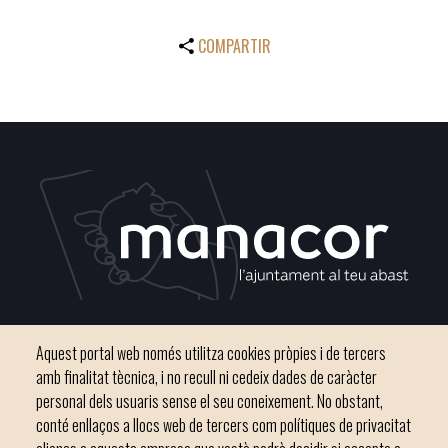
COMPARTIR
Plaça del Convent, s/n 07500 Manacor
Aquest portal web només utilitza cookies pròpies i de tercers
Telèfon
971 84 91 00 - CIF: P0703300D
amb finalitat tècnica, i no recull ni cedeix dades de caràcter
personal dels usuaris sense el seu coneixement. No obstant,
conté enllaços a llocs web de tercers com polítiques de privacitat