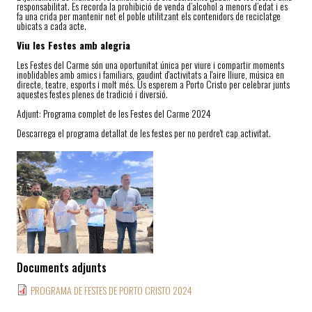
responsabilitat. Es recorda la prohibició de venda d’alcohol a menors d’edat i es
fa una crida per mantenir net el poble utilitzant els contenidors de reciclatge
ubicats a cada acte.
Viu les Festes amb alegria
Les Festes del Carme són una oportunitat única per viure i compartir moments
inoblidables amb amics i familiars, gaudint d'activitats a l'aire lliure, música en
directe, teatre, esports i molt més. Us esperem a Porto Cristo per celebrar junts
aquestes festes plenes de tradició i diversió.
Adjunt: Programa complet de les Festes del Carme 2024
Descarrega el programa detallat de les festes per no perdre't cap activitat.
Documents adjunts
PROGRAMA DE FESTES DE PORTO CRISTO 2024