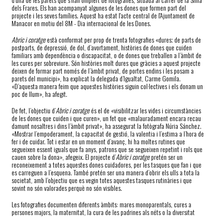
dels Frares. Els han acompanyat algunes de les dones que formen part del
projecte i les seves famílies. Aquest ha estat l'acte central de l'Ajuntament de
Manacor en motiu del 8M - Dia internacional de les Dones.
Abric i coratge
està conformat per prop de trenta fotografies «dures; de parts de
postparts, de depressió, de dol, d’avortament, històries de dones que cuiden
familiars amb dependència o discapacitat, o de dones que treballen a l’àmbit de
les cures per sobreviure. Són històries molt dures que gràcies a aquest projecte
deixen de formar part només de l’àmbit privat, de portes endins i les posam a
parets del municipi», ha explicat la delegada d’Igualtat, Carme Gomila.
«D’aquesta manera feim que aquestes històries siguin col·lectives i els donam un
poc de llum», ha afegit.
De fet, l’objectiu d’
Abric i coratge
és el de «visibilitzar les vides i circumstàncies
de les dones que cuiden i que curen», un fet que «malauradament encara recau
damunt nosaltres i dins l’àmbit privat», ha assegurat la fotògrafa Núria Sánchez.
«Mostrar l’empoderament, la capacitat de gestió, la valentia i l’estima a l’hora de
fer i de cuidar. Tot i estar en un moment d’avanç, hi ha moltes rutines que
segueixen essent iguals que fa anys, patrons que se segueixen repetint i rols que
cauen sobre la dona», afegeix. El projecte d’
Abric i coratge
pretén ser un
reconeixement a totes aquestes dones cuidadores, per les tasques que fan i que
es carreguen a l’esquena. També pretén ser una manera d’obrir els ulls a tota la
societat, amb l’objectiu que es vegin totes aquestes tasques rutinàries i que
sovint no són valorades perquè no són visibles.
Les fotografies documenten diferents àmbits: mares monoparentals, cures a
persones majors, la maternitat, la cura de les padrines als néts o la diversitat