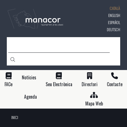
Vés
CATALÀ
al
contingut
ENGLISH
ESPAÑOL
DEUTSCH
CERCA
Notícies
FACe
Seu Electrònica
Directori
Contacte
Agenda
Mapa Web
INICI