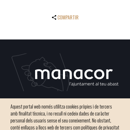
COMPARTIR
Plaça del Convent, s/n 07500 Manacor
Aquest portal web només utilitza cookies pròpies i de tercers
Telèfon
971 84 91 00 - CIF: P0703300D
amb finalitat tècnica, i no recull ni cedeix dades de caràcter
personal dels usuaris sense el seu coneixement. No obstant,
conté enllaços a llocs web de tercers com polítiques de privacitat