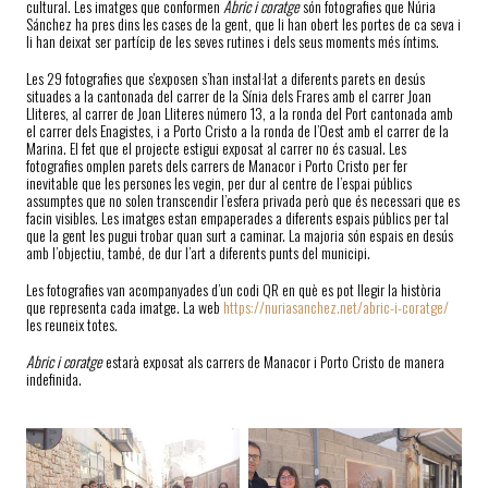
cultural. Les imatges que conformen
Abric i coratge
són fotografies que Núria
Sánchez ha pres dins les cases de la gent, que li han obert les portes de ca seva i
li han deixat ser partícip de les seves rutines i dels seus moments més íntims.
Les 29 fotografies que s'exposen s’han instal·lat a diferents parets en desús
situades a la cantonada del carrer de la Sínia dels Frares amb el carrer Joan
Lliteres, al carrer de Joan Lliteres número 13, a la ronda del Port cantonada amb
el carrer dels Enagistes, i a Porto Cristo a la ronda de l’Oest amb el carrer de la
Marina. El fet que el projecte estigui exposat al carrer no és casual. Les
fotografies omplen parets dels carrers de Manacor i Porto Cristo per fer
inevitable que les persones les vegin, per dur al centre de l’espai públics
assumptes que no solen transcendir l’esfera privada però que és necessari que es
facin visibles. Les imatges estan empaperades a diferents espais públics per tal
que la gent les pugui trobar quan surt a caminar. La majoria són espais en desús
amb l’objectiu, també, de dur l’art a diferents punts del municipi.
Les fotografies van acompanyades d’un codi QR en què es pot llegir la història
que representa cada imatge. La web
https://nuriasanchez.net/abric-i-coratge/
les reuneix totes.
Abric i coratge
estarà exposat als carrers de Manacor i Porto Cristo de manera
indefinida.