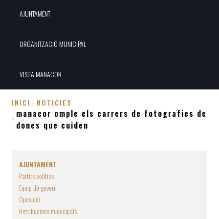
AJUNTAMENT
ORGANITZACIÓ MUNICIPAL
VISITA MANACOR
INICI
NOTICIES
manacor omple els carrers de fotografies de
Fil
dones que cuiden
d'Ariadna
AJUNTAMENT
Partits polítics
Equip de govern
Oposició
Retribucions municipals