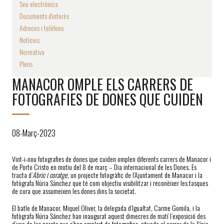
Seu electrònica
Documents d'interès
Adreces i telèfons
Notícies
Normativa
Plens
MANACOR OMPLE ELS CARRERS DE
FOTOGRAFIES DE DONES QUE CUIDEN
08-Març-2023
Vint-i-nou fotografies de dones que cuiden omplen diferents carrers de Manacor i
de Porto Cristo en motiu del 8 de març – Dia internacional de les Dones. Es
tracta d’
Abric i coratge,
un projecte fotogràfic de l’Ajuntament de Manacor i la
fotògrafa Núria Sánchez que té com objectiu visibilitzar i reconèixer les tasques
de cura que assumeixen les dones dins la societat.
El batle de Manacor, Miquel Oliver, la delegada d’Igualtat, Carme Gomila, i la
fotògrafa Núria Sánchez han inaugurat aquest dimecres de matí l’exposició des
d’una de les parets que s’han omplert de fotografies, situada al carrer de la Sínia