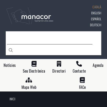
Vés
CATALÀ
al
contingut
ENGLISH
ESPAÑOL
DEUTSCH
CERCA
Notícies
Agenda
Seu Electrònica
Directori
Contacte
Mapa Web
FACe
INICI