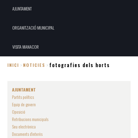
AJUNTAMENT
ORGANITZACIÓ MUNICIPAL
VISITA MANACOR
fotografies dels horts
INICI
NOTICIES
Fil
d'Ariadna
AJUNTAMENT
Partits polítics
Equip de govern
Oposició
Retribucions municipals
Seu electrònica
Documents d'interès