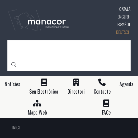
Direkt
CATALÀ
zum
Inhalt
ENGLISH
ESPAÑOL
DEUTSCH
SUCHE
Notícies
Agenda
Seu Electrònica
Directori
Contacte
Mapa Web
FACe
INICI