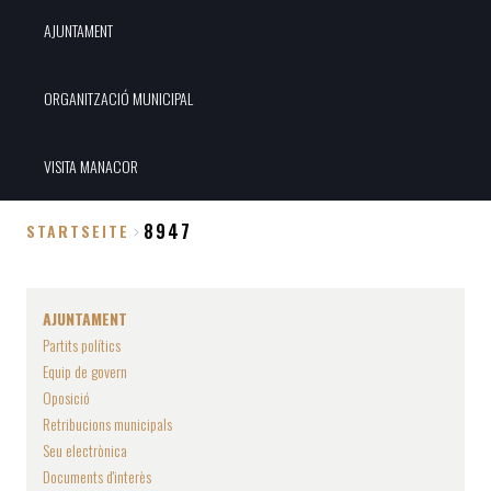
AJUNTAMENT
ORGANITZACIÓ MUNICIPAL
VISITA MANACOR
8947
STARTSEITE
Breadcrumb
AJUNTAMENT
Partits polítics
Equip de govern
Oposició
Retribucions municipals
Seu electrònica
Documents d'interès