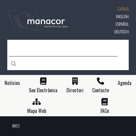
Vés
CATALÀ
al
contingut
ENGLISH
ESPAÑOL
DEUTSCH
CERCA
Notícies
Agenda
Seu Electrònica
Directori
Contacte
Mapa Web
FACe
INICI