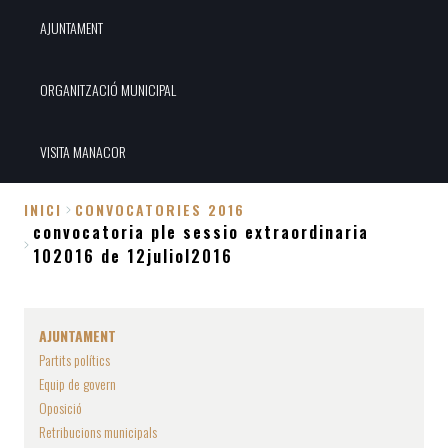
AJUNTAMENT
ORGANITZACIÓ MUNICIPAL
VISITA MANACOR
INICI
CONVOCATORIES 2016
convocatoria ple sessio extraordinaria
Fil
102016 de 12juliol2016
d'Ariadna
AJUNTAMENT
Partits polítics
Equip de govern
Oposició
Retribucions municipals