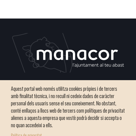
Plaça del Convent, s/n 07500 Manacor
Aquest portal web només utilitza cookies pròpies i de tercers
Telèfon
971 84 91 00 - CIF: P0703300D
amb finalitat tècnica, i no recull ni cedeix dades de caràcter
personal dels usuaris sense el seu coneixement. No obstant,
conté enllaços a llocs web de tercers com polítiques de privacitat
alienes a aquesta empresa que vostè podrà decidir si accepta o
no quan accedeixi a ells.
Inici
Ajuntament
El nostre municipi
Serveis municipals
Política de privacitat