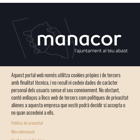
Plaça del Convent, s/n 07500 Manacor
Aquest portal web només utilitza cookies pròpies i de tercers
Telèfon
971 84 91 00 - CIF: P0703300D
amb finalitat tècnica, i no recull ni cedeix dades de caràcter
personal dels usuaris sense el seu coneixement. No obstant,
conté enllaços a llocs web de tercers com polítiques de privacitat
alienes a aquesta empresa que vostè podrà decidir si accepta o
no quan accedeixi a ells.
Inici
Ajuntament
El nostre municipi
Serveis municipals
Política de privacitat
Footer
Totes les notícies
Més informació
menu