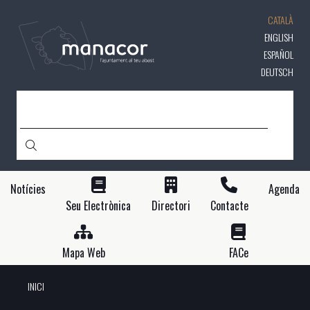
Vés
CATALÀ
al
contingut
ENGLISH
ESPAÑOL
DEUTSCH
CERCA
Notícies
Agenda
Seu Electrònica
Directori
Contacte
Mapa Web
FACe
INICI