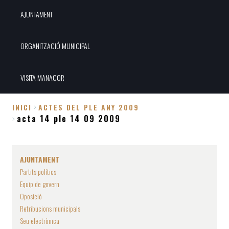
AJUNTAMENT
ORGANITZACIÓ MUNICIPAL
VISITA MANACOR
INICI
ACTES DEL PLE ANY 2009
acta 14 ple 14 09 2009
Fil
d'Ariadna
AJUNTAMENT
Partits polítics
Equip de govern
Oposició
Retribucions municipals
Seu electrònica