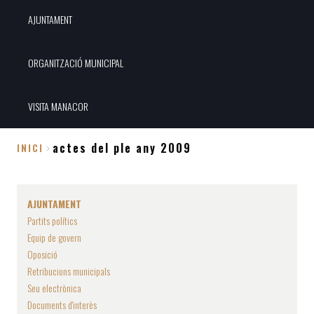
AJUNTAMENT
ORGANITZACIÓ MUNICIPAL
VISITA MANACOR
actes del ple any 2009
INICI
Fil
d'Ariadna
AJUNTAMENT
Partits polítics
Equip de govern
Oposició
Retribucions municipals
Seu electrònica
Documents d'interès