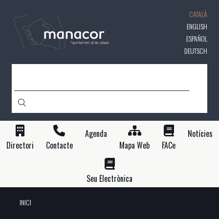
Vés
CATALÀ
al
contingut
ENGLISH
ESPAÑOL
DEUTSCH
CERCA
Agenda
Notícies
Directori
Contacte
Mapa Web
FACe
Seu Electrònica
INICI