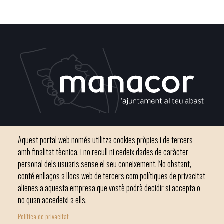
Plaça del Convent, s/n 07500 Manacor
Aquest portal web només utilitza cookies pròpies i de tercers
Telèfon
971 84 91 00 - CIF: P0703300D
amb finalitat tècnica, i no recull ni cedeix dades de caràcter
personal dels usuaris sense el seu coneixement. No obstant,
conté enllaços a llocs web de tercers com polítiques de privacitat
alienes a aquesta empresa que vostè podrà decidir si accepta o
no quan accedeixi a ells.
Inici
Ajuntament
El nostre municipi
Serveis municipals
Política de privacitat
Footer
Totes les notícies