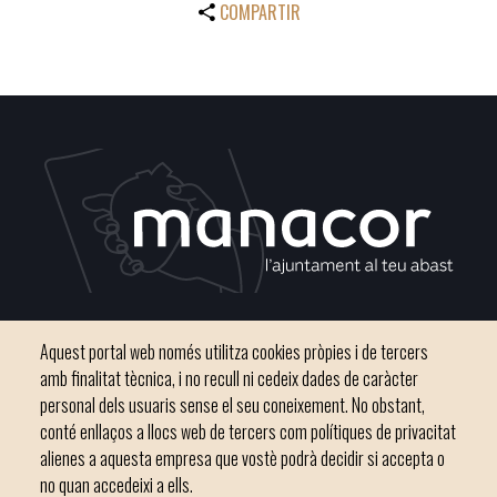
COMPARTIR
Plaça del Convent, s/n 07500 Manacor
Aquest portal web només utilitza cookies pròpies i de tercers
Telèfon
971 84 91 00 - CIF: P0703300D
amb finalitat tècnica, i no recull ni cedeix dades de caràcter
personal dels usuaris sense el seu coneixement. No obstant,
conté enllaços a llocs web de tercers com polítiques de privacitat
alienes a aquesta empresa que vostè podrà decidir si accepta o
no quan accedeixi a ells.