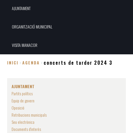
AJUNTAMENT
ORGANITZACIÓ MUNICIPAL
VISITA MANACOR
concerts de tardor 2024 3
INICI
AGENDA
Fil
d'Ariadna
AJUNTAMENT
Partits polítics
Equip de govern
Oposició
Retribucions municipals
Seu electrònica
Documents d'interès