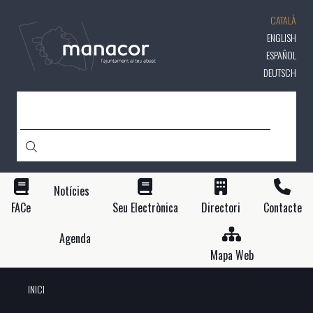
Vés
CATALÀ
al
contingut
ENGLISH
ESPAÑOL
DEUTSCH
CERCA
Notícies
FACe
Seu Electrònica
Directori
Contacte
Agenda
Mapa Web
INICI