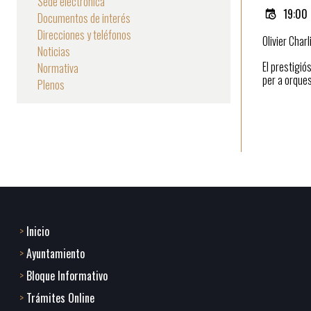
Sede electrónica
19:00
Documentos de interés
la
Direcciones y teléfonos
Olivier Charl
navegación
Noticias
El prestigió
Normativa
per a orques
Plenos
Inicio
Footer
Ayuntamiento
menu
Bloque Informativo
Trámites Online
1