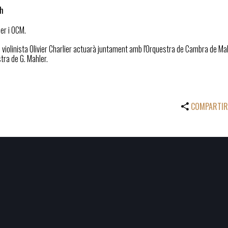
 h
ier i OCM.
s violinista Olivier Charlier actuarà juntament amb l'Orquestra de Cambra de Ma
tra de G. Mahler.
COMPARTIR