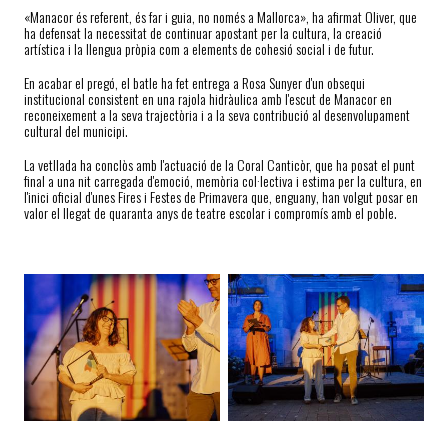
«Manacor és referent, és far i guia, no només a Mallorca», ha afirmat Oliver, que
ha defensat la necessitat de continuar apostant per la cultura, la creació
artística i la llengua pròpia com a elements de cohesió social i de futur.
En acabar el pregó, el batle ha fet entrega a Rosa Sunyer d'un obsequi
institucional consistent en una rajola hidràulica amb l'escut de Manacor en
reconeixement a la seva trajectòria i a la seva contribució al desenvolupament
cultural del municipi.
La vetllada ha conclòs amb l'actuació de la Coral Canticòr, que ha posat el punt
final a una nit carregada d'emoció, memòria col·lectiva i estima per la cultura, en
l'inici oficial d'unes Fires i Festes de Primavera que, enguany, han volgut posar en
valor el llegat de quaranta anys de teatre escolar i compromís amb el poble.