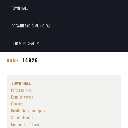
TOWN HALL
ORGANITZACIÓ MUNICIPAL
OUR MUNICIPALITY
14926
HOME
Breadcrumb
TOWN HALL
Partits polítics
Equip de govern
Oposició
Retribucions municipals
Seu electrònica
Documents d'interès