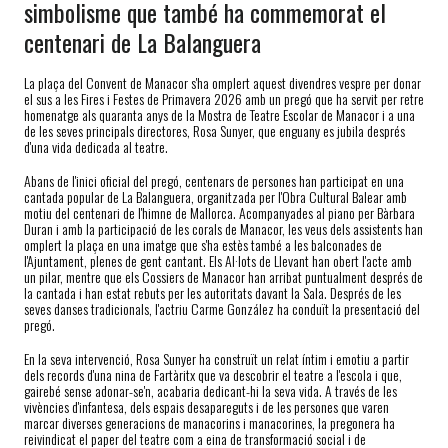
simbolisme que també ha commemorat el
centenari de La Balanguera
La plaça del Convent de Manacor s'ha omplert aquest divendres vespre per donar
el sus a les Fires i Festes de Primavera 2026 amb un pregó que ha servit per retre
homenatge als quaranta anys de la Mostra de Teatre Escolar de Manacor i a una
de les seves principals directores, Rosa Sunyer, que enguany es jubila després
d'una vida dedicada al teatre.
Abans de l'inici oficial del pregó, centenars de persones han participat en una
cantada popular de La Balanguera, organitzada per l'Obra Cultural Balear amb
motiu del centenari de l'himne de Mallorca. Acompanyades al piano per Bàrbara
Duran i amb la participació de les corals de Manacor, les veus dels assistents han
omplert la plaça en una imatge que s'ha estès també a les balconades de
l'Ajuntament, plenes de gent cantant. Els Al·lots de Llevant han obert l'acte amb
un pilar, mentre que els Cossiers de Manacor han arribat puntualment després de
la cantada i han estat rebuts per les autoritats davant la Sala. Després de les
seves danses tradicionals, l'actriu Carme González ha conduït la presentació del
pregó.
En la seva intervenció, Rosa Sunyer ha construït un relat íntim i emotiu a partir
dels records d'una nina de Fartàritx que va descobrir el teatre a l'escola i que,
gairebé sense adonar-se'n, acabaria dedicant-hi la seva vida. A través de les
vivències d'infantesa, dels espais desapareguts i de les persones que varen
marcar diverses generacions de manacorins i manacorines, la pregonera ha
reivindicat el paper del teatre com a eina de transformació social i de