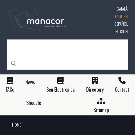
Skip
CATALÀ
to
main
ENGLISH
content
ESPAÑOL
DEUTSCH
SEARCH
News
FACe
Seu Electrònica
Directory
Contact
Shedule
Sitemap
HOME