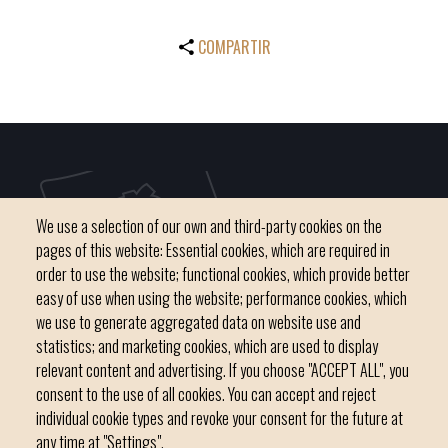
COMPARTIR
We use a selection of our own and third-party cookies on the
pages of this website: Essential cookies, which are required in
order to use the website; functional cookies, which provide better
easy of use when using the website; performance cookies, which
we use to generate aggregated data on website use and
C / del Convent, s/n 07500 Manacor
statistics; and marketing cookies, which are used to display
Phone
971 84 91 00 - CIF: P0703300D
relevant content and advertising. If you choose "ACCEPT ALL", you
consent to the use of all cookies. You can accept and reject
individual cookie types and revoke your consent for the future at
any time at "Settings".