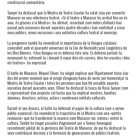
construcció comunitària.
Sunyer ha destacat que la Mostra de Teatre Escolar ha estat clau per convertir
Manacor en una referència teatral. «Si el teatre a Manacor ha arribat fins on és
avui, és gràcies a la Mostra», ha afirmat, recordant com milers d'infants han
passat pels escenaris durant aquestes quatre dècades i han contribuït a crear
nous públics, noves vocacions i una autèntica cultura teatral al municipi.
La pregonera també ha reivindicat la importància de la llengua catalana
coincidint amb el quarantè aniversari de la Llei de Normalització Lingüística de
les Illes Balears. «Una llengua no es defensa tota sola. Es defensa parlant-la,
ensenyant-la, estimant-la i donant-li espai dins els carrers, dins les escoles i dins
els teatres», ha expressat.
El batle de Manacor, Miquel Oliver, ha volgut explicar que l'Ajuntament tenia clar
des del primer moment que el pregó d'enguany havia de servir per homenatjar la
Mostra de Teatre Escolar i totes les persones que han fet possible aquesta
iniciativa durant quaranta anys. Oliver ha destacat la tasca de Rosa Sunyer com
a representant d'un projecte col·lectiu que ha implicat mestres, famílies,
alumnes, directors, actrius, actors i nombroses entitats culturals.
Durant el seu discurs, el batle ha defensat el paper de la cultura com a servei
públic essencial i ha reivindicat la trajectòria de la Mostra com una «petita
revolució» que ha transformat la manera com Manacor viu, estima i entén la
cultura. També ha tingut paraules d'agraïment per a Tomeu Amengual,
recentment jubilat de la gerència del Teatre de Manacor, de qui ha destacat la
seva contribució decisiva a la formació de generacions de públics teatrals.