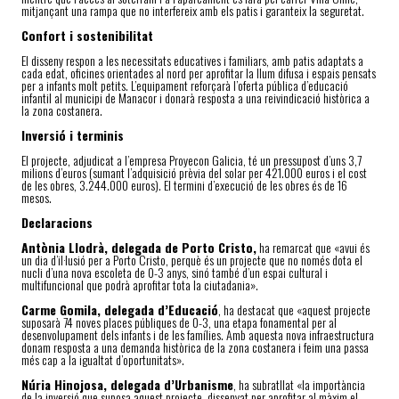
mitjançant una rampa que no interfereix amb els patis i garanteix la seguretat.
Confort i sostenibilitat
El disseny respon a les necessitats educatives i familiars, amb patis adaptats a
cada edat, oficines orientades al nord per aprofitar la llum difusa i espais pensats
per a infants molt petits. L’equipament reforçarà l’oferta pública d’educació
infantil al municipi de Manacor i donarà resposta a una reivindicació històrica a
la zona costanera.
Inversió i terminis
El projecte, adjudicat a l’empresa Proyecon Galicia, té un pressupost d’uns 3,7
milions d’euros (sumant l’adquisició prèvia del solar per 421.000 euros i el cost
de les obres, 3.244.000 euros). El termini d’execució de les obres és de 16
mesos.
Declaracions
Antònia Llodrà, delegada de Porto Cristo,
ha remarcat que «avui és
un dia d’il·lusió per a Porto Cristo, perquè és un projecte que no només dota el
nucli d’una nova escoleta de 0-3 anys, sinó també d’un espai cultural i
multifuncional que podrà aprofitar tota la ciutadania».
Carme Gomila, delegada d’Educació
, ha destacat que «aquest projecte
suposarà 74 noves places públiques de 0-3, una etapa fonamental per al
desenvolupament dels infants i de les famílies. Amb aquesta nova infraestructura
donam resposta a una demanda històrica de la zona costanera i feim una passa
més cap a la igualtat d’oportunitats».
Núria Hinojosa, delegada d’Urbanisme
, ha subratllat «la importància
de la inversió que suposa aquest projecte, dissenyat per aprofitar al màxim el