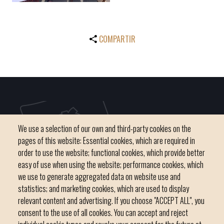
COMPARTIR
We use a selection of our own and third-party cookies on the
pages of this website: Essential cookies, which are required in
order to use the website; functional cookies, which provide better
easy of use when using the website; performance cookies, which
we use to generate aggregated data on website use and
C / del Convent, s/n 07500 Manacor
statistics; and marketing cookies, which are used to display
Phone
971 84 91 00 - CIF: P0703300D
relevant content and advertising. If you choose "ACCEPT ALL", you
consent to the use of all cookies. You can accept and reject