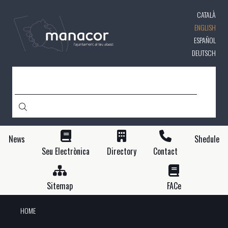
Skip
CATALÀ
to
main
ENGLISH
content
ESPAÑOL
DEUTSCH
SEARCH
News
Shedule
Seu Electrònica
Directory
Contact
Sitemap
FACe
HOME