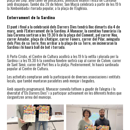
amb discjòquei. També dia 28 de febrer, Son Macià celebrarà a partir de les 19 h
la Ximbombada i torrada popular, a la plaça de l’Església.
Enterrament de la Sardina
El punt i final a la celebració dels Darrers Dies tendrà lloc dimarts dia 4 de
març, amb l’Enterrament de la Sardina. A Manacor, la comitiva funerària i la
Jaia Corema sortiran a les 19.30 h de la plaça del Convent, pel carrer Nou,
carrer Amador, plaça de s’Antigor, carrer Foners, carrer del Pilar, avinguda
dels Pins de sa Torre, fins arribar a la plaça de sa Torre, on incineraran la
Sardina i hi haurà ball de bot i torrada.
A Porto Cristo, el Centre de Cultura acollirà a les 19 h la vetlla i plorada per la
Sardina i a les 19.30 h la comitiva fúnebre sortirà cap al carrer de Colom, carrer
de Sant Simó, carrer del Port fins a la platja. Posteriorment, hi haurà sardinada
popular al Centre de Cultura.
Les activitats comptaran amb la participació de diverses associacions i entitats
locals, que també muntaran paradetes amb menjar i begudes.
Amb aquesta programació, Manacor convida tothom a gaudir de l'alegria i la
diversitat d'"Els Darrers Dies" i a participar activament en les diferents festes que
s'organitzen arreu del municipi.