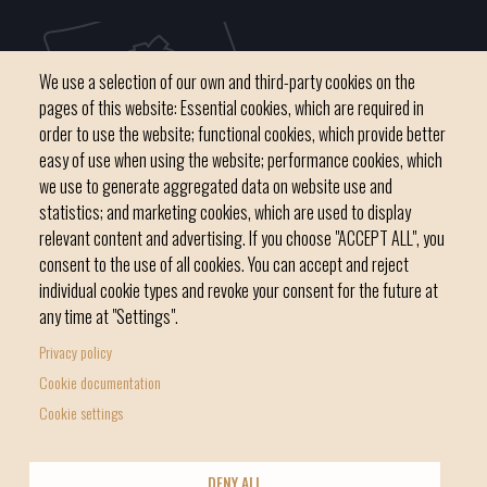
We use a selection of our own and third-party cookies on the
pages of this website: Essential cookies, which are required in
order to use the website; functional cookies, which provide better
easy of use when using the website; performance cookies, which
we use to generate aggregated data on website use and
C / del Convent, s/n 07500 Manacor
statistics; and marketing cookies, which are used to display
Phone
971 84 91 00 - CIF: P0703300D
relevant content and advertising. If you choose "ACCEPT ALL", you
consent to the use of all cookies. You can accept and reject
individual cookie types and revoke your consent for the future at
any time at "Settings".
Privacy policy
Home
Local government
News Segment
Cookie documentation
Footer
Online Procedures
City
Cookie settings
menu
1
DENY ALL