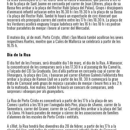
h de la plaça de Sant Jaume en cercavila pel carrer de Joan Lliteres, plaça de sa
Bassa fins arribar a la plaça del Rector Rubí (plaça del Palau). Grups i discjòqueis
d’animació infantil actuaran entre les 16.30 h i les 19.30 h a la plaça de sa Bassa
i la plaça del Rector Rubí. També hi haurà un espectacle de circ itinerant que
recorrerà els principals carrers del centre entre les 17 h i les 18.30 h. La plaça de
les Verdures acollirà enguany l’espai ludoteca entr les 16 h i les 18 h i es podran
trobar paradetes de menjar i beure al carrer del Mercadal.
El mateix dia, al de matí, Porto Cristo, s'Illot i Son Macià també acolliran les seves
respectives Ruetes, mentre que a Cales de Mallorca se celebrarà a partir de les
16.15 h.
Dia de la Rua
El dia fort de les Fresses, serà dissabte dia 1 de març, el dia de la Rua. A Manacor,
la concentració de les comparses serà a les 17.30 h a al passeig de Na Camel·la,
a l’alçada del CEI Sa Graduada. Des d’allà partiran en cercavila cap al carrer de
l’Amargura, la plaça des Cós, i baixaran pel carrer d’Antoni Galmés Folklorista fins
arribar a la plaça de Ramon Llull on a partir de les 18. 30 h començarà la gran
festa de Carnaval amb grups de música i parades de menjar i beure fins a les 2 h
de la matinada. Així mateix, també hi haurà un concurs de comparses, amb
sorpreses i obsequis per als guanyadors.
La Rua de Porto Cristo es concentrarà a partir de les 17 h a la plaça de ses
Comes i partirà a les 18 h per l’avinguda dels Pins, plaça de s’Avenc, carrer de la
Sementera, carrer del Graner, carrer de sa Carrotja fins arribar a la plaça del Sol
i la Lluna. Hi haurà parades de menjar a càrrec de les associacions de famílies
d’alumnes de les escoles de Porto Cristo i entitats.
A s’Illot, la Rua tendrà lloc divendres dia 28 de febrer, a partir de les 17 h a la
plaça del Llop, amb taller de pintacares, animació infantil i festa de Carnaval