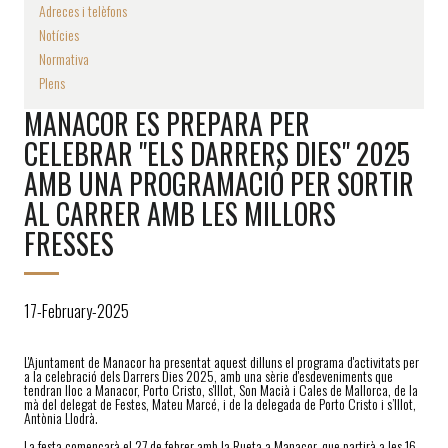
Adreces i telèfons
Notícies
Normativa
Plens
MANACOR ES PREPARA PER
CELEBRAR "ELS DARRERS DIES" 2025
AMB UNA PROGRAMACIÓ PER SORTIR
AL CARRER AMB LES MILLORS
FRESSES
17-February-2025
L'Ajuntament de Manacor ha presentat aquest dilluns el programa d'activitats per
a la celebració dels Darrers Dies 2025, amb una sèrie d'esdeveniments que
tendran lloc a Manacor, Porto Cristo, s'Illot, Son Macià i Cales de Mallorca, de la
mà del delegat de Festes, Mateu Marcé, i de la delegada de Porto Cristo i s’Illot,
Antònia Llodrà.
La festa començarà el 27 de febrer amb la Rueta a Manacor, que partirà a les 16