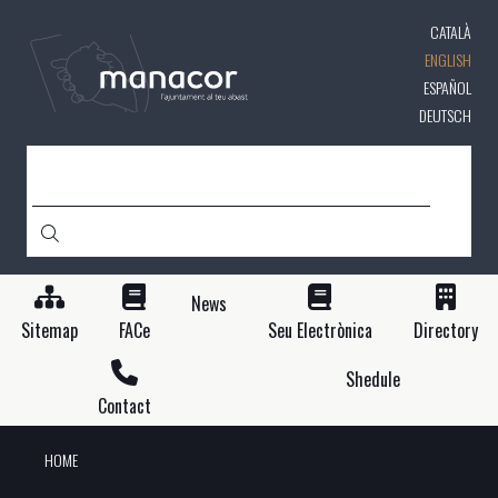
Skip
CATALÀ
to
main
ENGLISH
content
ESPAÑOL
DEUTSCH
SEARCH
News
Sitemap
FACe
Seu Electrònica
Directory
Shedule
Contact
HOME