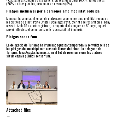
(26%) i altres picades, insolacions o desmais (9%).
Platges inclusives per a persones amb mobilitat reduïda
Manacor ha ampliat el servei de platges per a persones amb mobilitat reduïda a
les platges de s’Illot, Porto Cristo i Domingos Petit, oferint cadires amfíbies i bany
assistit. Amb 49 usuaris registrats, la majoria d’ells majors de 60 anys, aquest
servei reflecteix el compromís amb l’accessibilitat i inclusió.
Platges sense fum
La delegació de Turisme ha impulsat aquesta temporada la senyalització de
les platges del municipi com a espais lliures de tabac. La delegada de
Turisme, Júlia Acosta, ha insistit en el fet de promoure que les platges
siguin espais públics sense fum.
Attached files