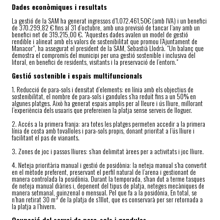
Dades econòmiques i resultats
La gestió de la SAM ha generat ingressos d’1.072.461,50€ (amb IVA) i un benefici
de 370.299,82 € fins al 31 d’octubre, amb una previsió de tancar l’any amb un
benefici net de 319.215,00 €. "Aquestes dades avalen un model de gestió
rendible i alineat amb els valors de sostenibilitat que promou l’Ajuntament de
Manacor", ha assegurat el president de la SAM, Sebastià Llodrà. "Un balanç que
demostra el compromís del municipi per una gestió sostenible i inclusiva del
litoral, en benefici de residents, visitants i la preservació de l’entorn."
Gestió sostenible i espais multifuncionals
1. Reducció de para-sols i densitat d’elements: en línia amb els objectius de
sostenibilitat, el nombre de para-sols i gandules s’ha reduït fins a un 50% en
algunes platges. Això ha generat espais amplis per al lleure i ús lliure, millorant
l’experiència dels usuaris que prefereixen la platja sense serveis de lloguer.
2. Accés a la primera franja: ara totes les platges permeten accedir a la primera
línia de costa amb tovalloles i para-sols propis, donant prioritat a l’ús lliure i
facilitant el pas de vianants.
3. Zones de joc i passos lliures: s’han delimitat àrees per a activitats i joc lliure.
4. Neteja prioritària manual i gestió de posidònia: la neteja manual s’ha convertit
en el mètode preferent, preservant el perfil natural de l’arena i gestionant de
manera controlada la posidònia. Durant la temporada, s'han dut a terme tasques
de neteja manual diàries i, depenent del tipus de platja, neteges mecàniques de
manera setmanal, quinzenal o mensual. Pel que fa a la posidònia, En total, se
n’han retirat 30 m³ de la platja de s’Illot, que es conservarà per ser retornada a
la platja a l’hivern.
Ocupació del servei de para-sols i gandules