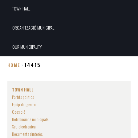
TOWN HALL
ORGANITZACIÓ MUNICIPAL
OUR MUNICIPALITY
14415
HOME
Breadcrumb
TOWN HALL
Partits polítics
Equip de govern
Oposició
Retribucions municipals
Seu electrònica
Documents d'interès