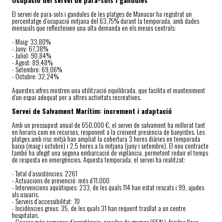
El servei de para-sols i gandules de les platges de Manacor ha registrat un
percentatge d’ocupació mitjana del 63,75% durant la temporada, amb dades
mensuals que reflecteixen una alta demanda en els mesos centrals:
- Maig: 33,80%
- Juny: 67,38%
- Juliol: 90,84%
- Agost: 89,48%
- Setembre: 69,06%
- Octubre: 32,24%
Aquestes xifres mostren una utilització equilibrada, que facilita el manteniment
d’un espai adequat per a altres activitats recreatives.
Servei de Salvament Marítim: increment i adaptació
Amb un pressupost anual de 650.000 €, el servei de salvament ha millorat tant
en horaris com en recursos, responent a la creixent presència de banyistes. Les
platges amb risc mitjà han ampliat la cobertura 3 hores diàries en temporada
baixa (maig i octubre) i 2,5 hores a la mitjana (juny i setembre). El nou contracte
també ha afegit una segona embarcació de vigilància, permetent reduir el temps
de resposta en emergències. Aquesta temporada, el servei ha realitzat:
- Total d’assistències: 2261
- Actuacions de prevenció: més d’11.000
- Intervencions aquàtiques: 233, de les quals 114 han estat rescats i 99, ajudes
als usuaris.
- Serveis d’accessibilitat: 70
- Incidències greus: 35, de les quals 31 han requerit trasllat a un centre
hospitalari.
- Causes més comunes d’assistència: picades de grumer (65%), ferides lleus