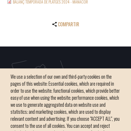
BALANÇ TEMPORADA DE PLATGES 2024 - MANACOR
COMPARTIR
We use a selection of our own and third-party cookies on the
pages of this website: Essential cookies, which are required in
order to use the website; functional cookies, which provide better
easy of use when using the website; performance cookies, which
we use to generate aggregated data on website use and
C / del Convent, s/n 07500 Manacor
statistics; and marketing cookies, which are used to display
Phone
971 84 91 00 - CIF: P0703300D
relevant content and advertising. If you choose "ACCEPT ALL", you
consent to the use of all cookies. You can accept and reject