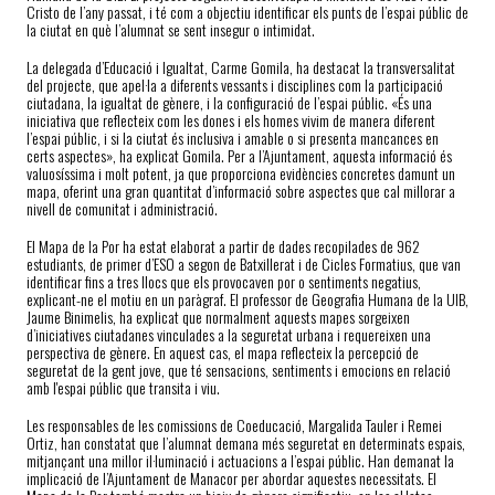
Cristo de l’any passat, i té com a objectiu identificar els punts de l’espai públic de
la ciutat en què l’alumnat se sent insegur o intimidat.
La delegada d’Educació i Igualtat, Carme Gomila, ha destacat la transversalitat
del projecte, que apel·la a diferents vessants i disciplines com la participació
ciutadana, la igualtat de gènere, i la configuració de l’espai públic. «És una
iniciativa que reflecteix com les dones i els homes vivim de manera diferent
l’espai públic, i si la ciutat és inclusiva i amable o si presenta mancances en
certs aspectes», ha explicat Gomila. Per a l’Ajuntament, aquesta informació és
valuosíssima i molt potent, ja que proporciona evidències concretes damunt un
mapa, oferint una gran quantitat d’informació sobre aspectes que cal millorar a
nivell de comunitat i administració.
El Mapa de la Por ha estat elaborat a partir de dades recopilades de 962
estudiants, de primer d’ESO a segon de Batxillerat i de Cicles Formatius, que van
identificar fins a tres llocs que els provocaven por o sentiments negatius,
explicant-ne el motiu en un paràgraf. El professor de Geografia Humana de la UIB,
Jaume Binimelis, ha explicat que normalment aquests mapes sorgeixen
d’iniciatives ciutadanes vinculades a la seguretat urbana i requereixen una
perspectiva de gènere. En aquest cas, el mapa reflecteix la percepció de
seguretat de la gent jove, que té sensacions, sentiments i emocions en relació
amb l'espai públic que transita i viu.
Les responsables de les comissions de Coeducació, Margalida Tauler i Remei
Ortiz, han constatat que l’alumnat demana més seguretat en determinats espais,
mitjançant una millor il·luminació i actuacions a l’espai públic. Han demanat la
implicació de l’Ajuntament de Manacor per abordar aquestes necessitats. El