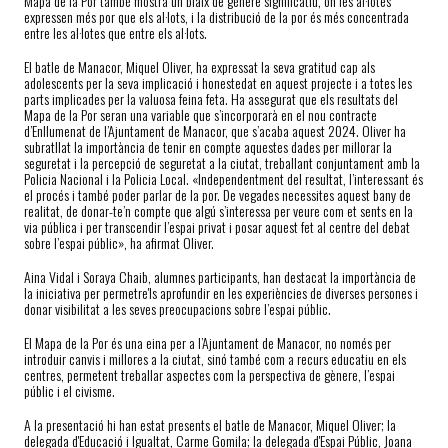
Mapa de la Por també mostra un biaix de gènere significatiu, on les al·lotes
expressen més por que els al·lots, i la distribució de la por és més concentrada
entre les al·lotes que entre els al·lots.
El batle de Manacor, Miquel Oliver, ha expressat la seva gratitud cap als
adolescents per la seva implicació i honestedat en aquest projecte i a totes les
parts implicades per la valuosa feina feta. Ha assegurat que els resultats del
Mapa de la Por seran una variable que s’incorporarà en el nou contracte
d’Enllumenat de l’Ajuntament de Manacor, que s’acaba aquest 2024. Oliver ha
subratllat la importància de tenir en compte aquestes dades per millorar la
seguretat i la percepció de seguretat a la ciutat, treballant conjuntament amb la
Policia Nacional i la Policia Local. «Independentment del resultat, l’interessant és
el procés i també poder parlar de la por. De vegades necessites aquest bany de
realitat, de donar-te’n compte que algú s’interessa per veure com et sents en la
via pública i per transcendir l’espai privat i posar aquest fet al centre del debat
sobre l’espai públic», ha afirmat Oliver.
Aina Vidal i Soraya Chaib, alumnes participants, han destacat la importància de
la iniciativa per permetre'ls aprofundir en les experiències de diverses persones i
donar visibilitat a les seves preocupacions sobre l’espai públic.
El Mapa de la Por és una eina per a l’Ajuntament de Manacor, no només per
introduir canvis i millores a la ciutat, sinó també com a recurs educatiu en els
centres, permetent treballar aspectes com la perspectiva de gènere, l’espai
públic i el civisme.
A la presentació hi han estat presents el batle de Manacor, Miquel Oliver; la
delegada d'Educació i Igualtat, Carme Gomila; la delegada d'Espai Públic, Joana