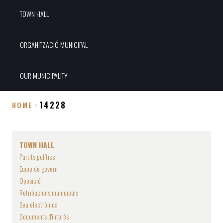
TOWN HALL
ORGANITZACIÓ MUNICIPAL
OUR MUNICIPALITY
14228
HOME
Breadcrumb
TOWN HALL
Partits polítics
Equip de govern
Oposició
Retribucions municipals
Seu electrònica
Documents d'interès