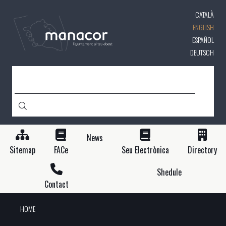
Skip
CATALÀ
to
main
ENGLISH
content
ESPAÑOL
DEUTSCH
SEARCH
News
Sitemap
FACe
Seu Electrònica
Directory
Shedule
Contact
HOME