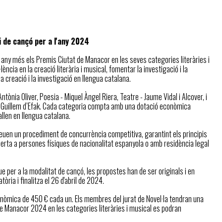
i de cançó per a l'any 2024
n any més els Premis Ciutat de Manacor en les seves categories literàries i
ncia en la creació literària i musical, fomentar la investigació i la
la creació i la investigació en llengua catalana.
tònia Oliver, Poesia - Miquel Àngel Riera, Teatre - Jaume Vidal i Alcover, i
ó Guillem d’Efak. Cada categoria compta amb una dotació econòmica
allen en llengua catalana.
veuen un procediment de concurrència competitiva, garantint els principis
 oberta a persones físiques de nacionalitat espanyola o amb residència legal
que per a la modalitat de cançó, les propostes han de ser originals i en
òria i finalitza el 26 d'abril de 2024.
nòmica de 450 € cada un. Els membres del jurat de Novel·la tendran una
 Manacor 2024 en les categories literàries i musical es podran