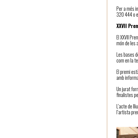
Per a més in
320 444 o e
XXVII Pre
El XXVII Pre
món de les a
Les bases de
com en la te
El premi est
amb informac
Un jurat for
finalistes p
L’acte de ll
l’artista pr