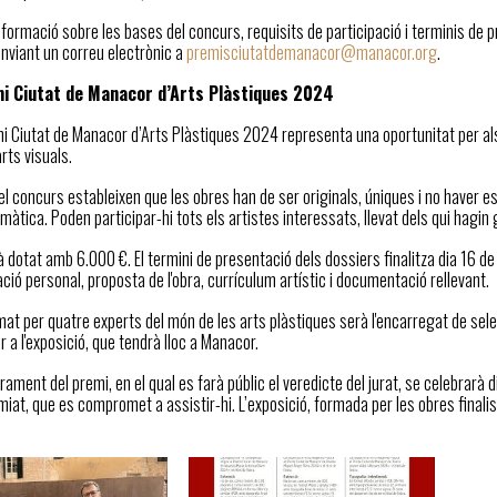
formació sobre les bases del concurs, requisits de participació i terminis de
nviant un correu electrònic a
premisciutatdemanacor@manacor.org
.
mi Ciutat de Manacor d’Arts Plàstiques 2024
mi Ciutat de Manacor d’Arts Plàstiques 2024 representa una oportunitat per als
rts visuals.
l concurs estableixen que les obres han de ser originals, úniques i no haver es
màtica. Poden participar-hi tots els artistes interessats, llevat dels qui hagin
à dotat amb 6.000 €. El termini de presentació dels dossiers finalitza dia 16 
ió personal, proposta de l'obra, currículum artístic i documentació rellevant.
mat per quatre experts del món de les arts plàstiques serà l'encarregat de se
er a l'exposició, que tendrà lloc a Manacor.
iurament del premi, en el qual es farà públic el veredicte del jurat, se celebrarà 
emiat, que es compromet a assistir-hi. L’exposició, formada per les obres fina