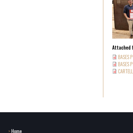
Attached f
BASES P
BASES P
CARTELL
Home