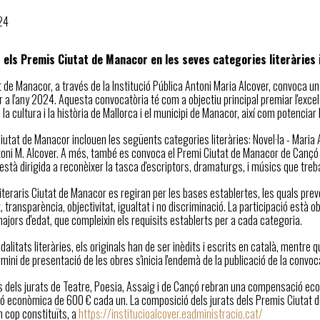
24
els Premis Ciutat de Manacor en les seves categories literàries 
 de Manacor, a través de la Institució Pública Antoni Maria Alcover, convoca u
 a l'any 2024. Aquesta convocatòria té com a objectiu principal premiar l'excel·lè
la cultura i la història de Mallorca i el municipi de Manacor, així com potenciar 
iutat de Manacor inclouen les següents categories literàries: Novel·la - Maria An
toni M. Alcover. A més, també es convoca el Premi Ciutat de Manacor de Canç
 està dirigida a reconèixer la tasca d'escriptors, dramaturgs, i músics que treb
iteraris Ciutat de Manacor es regiran per les bases establertes, les quals pre
t, transparència, objectivitat, igualtat i no discriminació. La participació està
ajors d'edat, que compleixin els requisits establerts per a cada categoria.
dalitats literàries, els originals han de ser inèdits i escrits en català, mentre 
ermini de presentació de les obres s'inicia l'endemà de la publicació de la convocat
 dels jurats de Teatre, Poesia, Assaig i de Cançó rebran una compensació eco
 econòmica de 600 € cada un. La composició dels jurats dels Premis Ciutat de
n cop constituïts, a
https://institucioalcover.eadministracio.cat/