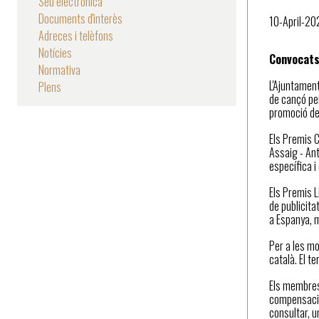
Seu electrònica
Documents d'interès
10-April-20
Adreces i telèfons
Notícies
Convocats 
Normativa
L'Ajuntament
Plens
de cançó per
promoció de 
Els Premis C
Assaig - An
específica i
Els Premis L
de publicita
a Espanya, m
Per a les mo
català. El t
Els membres
compensació
consultar, u