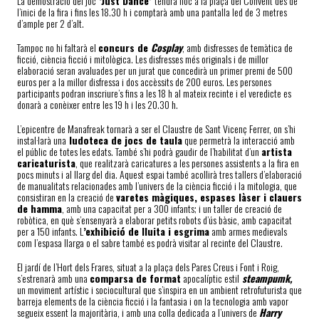
La demostració del joc
‘Just Dance’
tendrà lloc a la plaça del Convent des de
l’inici de la fira i fins les 18.30 h i comptarà amb una pantalla led de 3 metres
d’ample per 2 d’alt.
Tampoc no hi faltarà el
concurs de
Cosplay
, amb
disfresses de
temàtica de
ficció,
c
iència ficció
i mitològica
.
Les disfresses més originals i de millor
elaboració seran avaluades per un jurat que concedirà un primer premi de 500
euros per a la millor disfressa i dos accèssits de 200 euros. Les persones
participants podran inscriure’s fins a les 18 h al mateix recinte i el veredicte es
donarà a conèixer entre les 19 h i les 20.30 h.
L’epicentre de Manafreak tornarà a ser el Claustre de Sant Vicenç Ferrer, on s’hi
instal·larà una
ludoteca de jocs de taula
que permetrà la interacció amb
el públic de totes les edats. També s’hi podrà gaudir de l’habilitat d’un
artista
caricaturista
, que realitzarà caricatures a les persones assistents a la fira en
pocs minuts i al llarg del dia. Aquest espai també acollirà tres tallers d’elaboració
de manualitats relacionades amb l’univers de la ciència ficció i la mitologia, que
consistiran en la creació de
varetes màgiques, espases làser i clauers
de hamma
, amb una capacitat per a 300 infants; i un taller de creació de
robòtica, en què s’ensenyarà a elaborar petits robots d’ús bàsic, amb capacitat
per a 150 infants. L
’exhibició de lluita i esgrima
amb armes medievals
com l’espasa llarga o el sabre també es podrà visitar al recinte del Claustre.
El jardí de l’Hort dels Frares, situat a la plaça dels Pares Creus i Font i Roig,
s’estrenarà amb una
comparsa de format
apocalíptic estil
steampumk,
un moviment artístic i sociocultural que s’inspira en un ambient retrofuturista que
barreja elements de la ciència ficció i la fantasia i on la tecnologia amb vapor
segueix essent la majoritària,
i amb u
na colla dedicada a
l’univers de
Harry