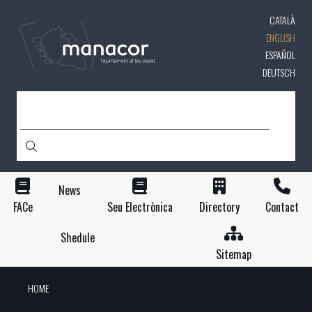
Skip
CATALÀ
to
main
ENGLISH
content
ESPAÑOL
DEUTSCH
SEARCH
News
FACe
Seu Electrònica
Directory
Contact
Shedule
Sitemap
HOME