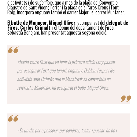
d’activitats i de superfície, que a més de la plaça del Convent, el
Claustre de Sant Vicenç Ferrer i la plaça dels Pares Creus i Font i
Roig, incorpora enguany també el carrer Major i el carrer Muntaner.
El
batle de Manacor, Miquel Oliver
, acompanyat del
delegat de
Fires, Carles Grimalt
, i el tècnic del departament de Fires,
Sebastià Benejam, han presentat aquesta segona edició.
«Basta veure l’èxit que va tenir la primera edició l’any passat
per assegurar l’èxit que tendrà enguany. Doblam l’espai i les
activitats amb l’interès que la Manafreak es converteixi en
referent a Mallorca», ha assegurat el batle, Miquel Oliver.
«És un dia per a passejar, per conèixer, tastar i passar-ho bé i