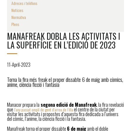
Adreces i telèfons
Notícies
Normativa
Plens
MANAFREAK DOBLA LES ACTIVITATS I
LA SUPERFÍCIE EN L’EDICIÓ DE 2023
11-April-2023
Torna la fira més freak el proper dissabte 6 de maig amb còmics,
anime, ciència ficció i fantasia
Manacor prepara la
segona edició de Manafreak
, la fira revelació
que
el centre de la ciutat per
l’any passat omplí de gent d’arreu de l’illa
visitar les activitats i propostes d’aquesta fira dedicada a l’univers
del còmic, l’anime, la ciència ficció i la fantasia.
Manafreak torna el proper dissabte
6 de maig
amb el doble