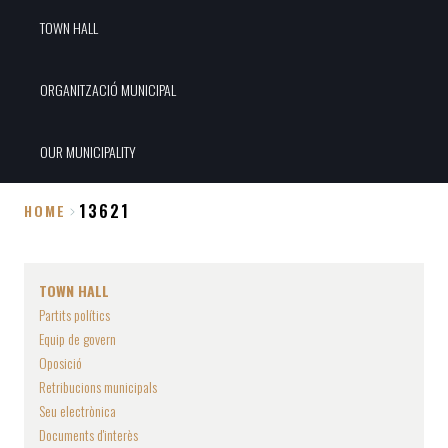
TOWN HALL
ORGANITZACIÓ MUNICIPAL
OUR MUNICIPALITY
13621
HOME
Breadcrumb
TOWN HALL
Partits polítics
Equip de govern
Oposició
Retribucions municipals
Seu electrònica
Documents d'interès