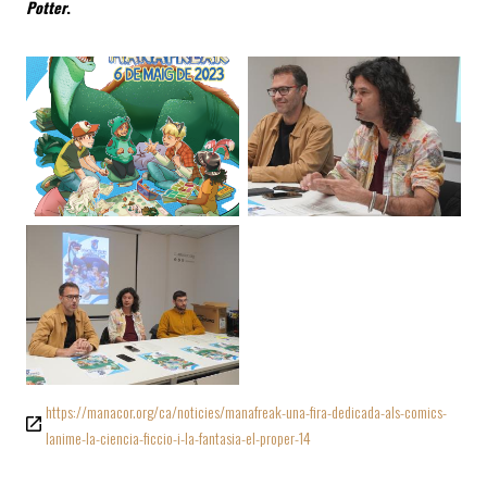
Potter
.
https://manacor.org/ca/noticies/manafreak-una-fira-dedicada-als-comics-
lanime-la-ciencia-ficcio-i-la-fantasia-el-proper-14