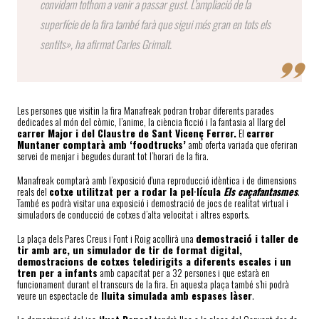
convidam tothom a venir a passar gust. L’ampliació de la
superfície de la fira també farà que sigui més gran en tots els
sentits», ha afirmat Carles Grimalt.
Les persones que visitin la fira Manafreak podran trobar diferents parades
dedicades al món del còmic, l’anime, la ciència ficció i la fantasia al llarg del
carrer Major i del Claustre de Sant Vicenç Ferrer.
El
carrer
Muntaner comptarà amb ‘foodtrucks’
amb oferta variada que oferiran
servei de menjar i begudes durant tot l’horari de la fira.
Manafreak comptarà amb l’exposició d'una reproducció idèntica i de dimensions
reals del
cotxe utilitzat per a rodar la pel·lícula
Els caçafantasmes
.
També es podrà visitar una exposició i demostració de jocs de realitat virtual i
simuladors de conducció de cotxes d’alta velocitat i altres esports.
La plaça dels Pares Creus i Font i Roig acollirà una
demostració i taller de
tir amb arc, un simulador de tir de format digital,
demostracions de cotxes teledirigits a diferents escales i un
tren per a infants
amb capacitat per a 32 persones i que estarà en
funcionament durant el transcurs de la fira. En aquesta plaça també s’hi podrà
veure un espectacle de
lluita simulada amb espases làser
.