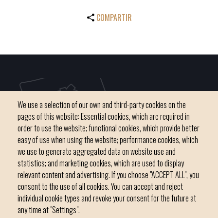
COMPARTIR
We use a selection of our own and third-party cookies on the
pages of this website: Essential cookies, which are required in
order to use the website; functional cookies, which provide better
easy of use when using the website; performance cookies, which
we use to generate aggregated data on website use and
C / del Convent, s/n 07500 Manacor
statistics; and marketing cookies, which are used to display
Phone
971 84 91 00 - CIF: P0703300D
relevant content and advertising. If you choose "ACCEPT ALL", you
consent to the use of all cookies. You can accept and reject
individual cookie types and revoke your consent for the future at
any time at "Settings".