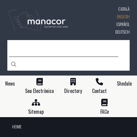
Skip
CATALÀ
to
main
ENGLISH
content
ESPAÑOL
DEUTSCH
SEARCH
News
Shedule
Seu Electrònica
Directory
Contact
Sitemap
FACe
HOME