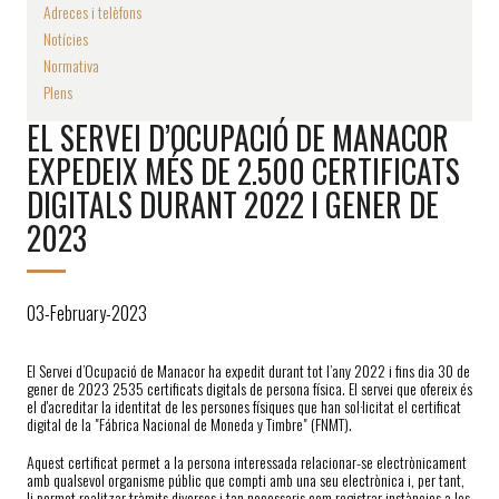
Adreces i telèfons
Notícies
Normativa
Plens
EL SERVEI D’OCUPACIÓ DE MANACOR
EXPEDEIX MÉS DE 2.500 CERTIFICATS
DIGITALS DURANT 2022 I GENER DE
2023
03-February-2023
El Servei d’Ocupació de Manacor ha expedit durant tot l’any 2022 i fins dia 30 de
gener de 2023 2535 certificats digitals de persona física. El servei que ofereix és
el d'acreditar la identitat de les persones físiques que han sol·licitat el certificat
digital de la "Fábrica Nacional de Moneda y Timbre" (FNMT).
Aquest certificat permet a la persona interessada relacionar-se electrònicament
amb qualsevol organisme públic que compti amb una seu electrònica i, per tant,
li permet realitzar tràmits diversos i tan necessaris com registrar instàncies a les