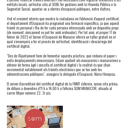
entitats locals, sol·licitar cita al SOIB, fer gestions amb la Hisenda Pública o la
Seguretat Social, apuntar-se a ofertes d'ocupació públiques, entre d'altres.
Vist el creixent interès que mostra la ciutadania en l'obtenció d'aquest certificat,
el departament d'Ocupació ha programat una formació específica, ja que aquest
tràmit és personal i l'ha de fer cada persona interessada amb un dispositiu propi
(de moment, únicament es pot fer amb ordinador). Per tot això, el proper 17 de
febrer de 2023 el Servei d’Ocupació de Manacor oferirà un taller gratuït en el
qual s’ensenyarà a fer el procés de sol·licitud, identificació i descàrrega del
certificat digital.
"Des de l'Ajuntament hem de fomentar aquesta pràctica, que redueix el paper i
evita desplaçaments innecessaris. Estam ajudant als manacorins i manacorines a
obtenir de forma àgil i senzilla el certificat digital i la realitat és que s'han
incrementat notablement els tràmits electrònics que se fan amb les
administracions públiques", assegura la delegada d’Ocupació, Núria Hinojosa.
El servei d'acreditaió del certificat digital de la FNMT s'ofereix, sense cita prèvia,
de dilluns a divendres d’11 h a 14.00 h a l'oficina SOM MANACOR, situada al
carrer Major número 22, 3r pis.