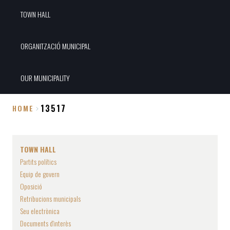
TOWN HALL
ORGANITZACIÓ MUNICIPAL
OUR MUNICIPALITY
13517
HOME
Breadcrumb
TOWN HALL
Partits polítics
Equip de govern
Oposició
Retribucions municipals
Seu electrònica
Documents d'interès