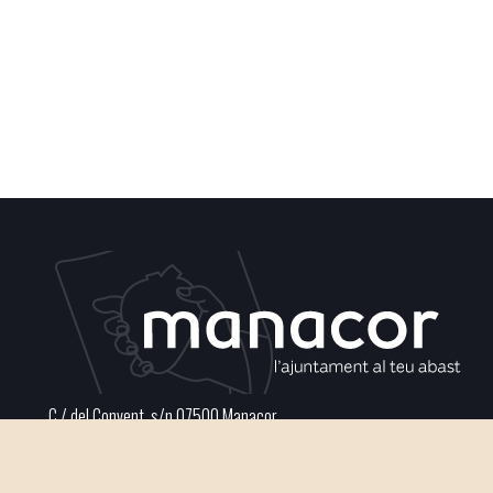
C / del Convent, s/n 07500 Manacor
Phone
971 84 91 00 - CIF: P0703300D