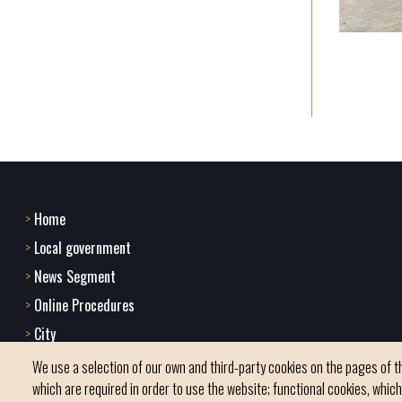
Home
Footer
Local government
menu
News Segment
Online Procedures
1
City
-
We use a selection of our own and third-party cookies on the pages of th
Home
which are required in order to use the website; functional cookies, whic