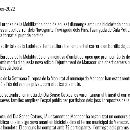
ber-2022
uropea de la Mobilitat ha conclòs aquest diumenge amb una bicicletada popular 
assant pel carrer dels Navegants, l’avinguda dels Pins, l’avinguda de Cala Petit, 
ha tornat al punt de partida.
es activitats de la Ludoteca Temps Lliure han omplert el carrer d’en Bordils de j
uropea de la Mobilitat és una iniciativa d’àmbit europeu que promou hàbits de 
Amb motiu d’aquesta nova edició, l’Ajuntament de Manacor «ha obert carrers pe
ebastià Llodrà.
ts de la Setmana Europea de la Mobilitat al municipi de Manacor han estat centra
ó a l’ús del vehicle privat, com el cotxe o la moto.
 de setembre, en motiu del Dia Sense Cotxes, es varen tancar al trànsit el carre
s seves famílies ompliren l’espai públic per participar dels jocs i propostes de 
tiu del Dia Sense Cotxes, l’Ajuntament de Manacor ha organitzat un concurs a 
blicar una imatge seva anant en bicicleta dins el terme municipal de Manacor.
 bicicleta. El concurs ha comptat amb 72 participants i l’entrega dels premis 