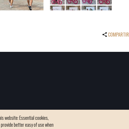
COMPARTIR
is website: Essential cookies,
h provide better easy of use when