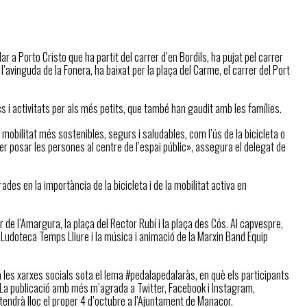
a Porto Cristo que ha partit del carrer d’en Bordils, ha pujat pel carrer
l’avinguda de la Fonera, ha baixat per la plaça del Carme, el carrer del Port
ocs i activitats per als més petits, que també han gaudit amb les famílies.
mobilitat més sostenibles, segurs i saludables, com l’ús de la bicicleta o
r posar les persones al centre de l’espai públic», assegura el delegat de
des en la importància de la bicicleta i de la mobilitat activa en
r de l’Amargura, la plaça del Rector Rubí i la plaça des Cós. Al capvespre,
la Ludoteca Temps Lliure i la música i animació de la Marxin Band Equip
les xarxes socials sota el lema #pedalapedalaràs, en què els participants
 La publicació amb més m’agrada a Twitter, Facebook i Instagram,
tendrà lloc el proper 4 d’octubre a l’Ajuntament de Manacor.