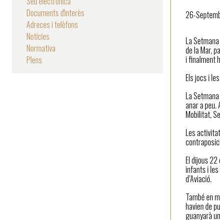
Seu electrònica
Documents d'interès
26-Septem
Adreces i telèfons
Notícies
La Setmana E
Normativa
de la Mar, p
i finalment 
Plens
Els jocs i l
La Setmana E
anar a peu. 
Mobilitat, S
Les activita
contraposici
El dijous 22
infants i le
d’Aviació.
També en mo
havien de pu
guanyarà una