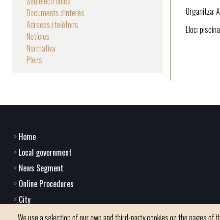
Seu electrònica
Organitza: A
Documents d'interès
Adreces i telèfons
Lloc: piscina
Notícies
Normativa
Plens
Home
Footer
Local government
menu
News Segment
Online Procedures
1
City
-
We use a selection of our own and third-party cookies on the pages of th