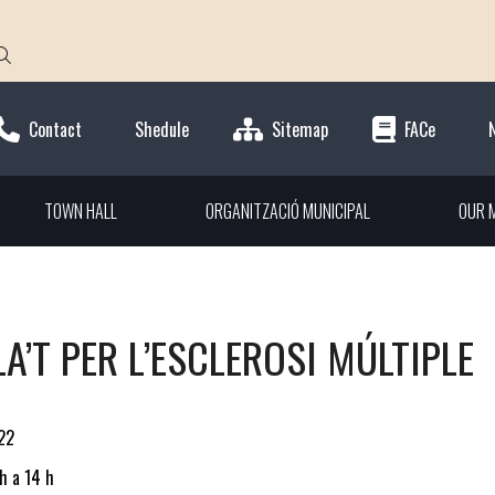
Contact
Shedule
Sitemap
FACe
TOWN HALL
ORGANITZACIÓ MUNICIPAL
OUR M
A’T PER L’ESCLEROSI MÚLTIPLE
22
h a 14 h