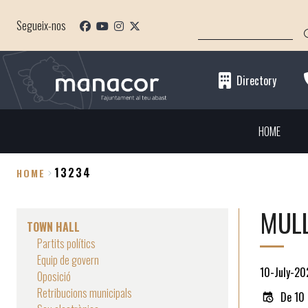
Skip
SEARCH
to
Segueix-nos
main
content
Directory
HOME
13234
HOME
Breadcrumb
MULL
TOWN HALL
Partits polítics
Equip de govern
10-July-20
Oposició
Retribucions municipals
De 10 