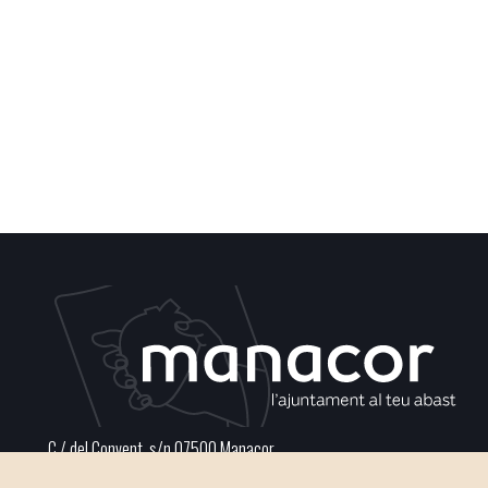
C / del Convent, s/n 07500 Manacor
Phone
971 84 91 00 - CIF: P0703300D