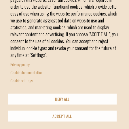
order to use the website; functional cookies, which provide better
easy of use when using the website; performance cookies, which
we use to generate aggregated data on website use and
C / del Convent, s/n 07500 Manacor
statistics; and marketing cookies, which are used to display
Phone
971 84 91 00 - CIF: P0703300D
relevant content and advertising. If you choose "ACCEPT ALL", you
consent to the use of all cookies. You can accept and reject
individual cookie types and revoke your consent for the future at
any time at "Settings".
Privacy policy
Home
Local government
News Segment
Cookie documentation
Footer
Online Procedures
City
Cookie settings
menu
1
DENY ALL
-
© Manacor Council
Home
Data Protection
Legal Notice
Licencia Creative Commons
ACCEPT ALL
Footer
2
Política de galetes (Cookies)
Xarxes socials
info