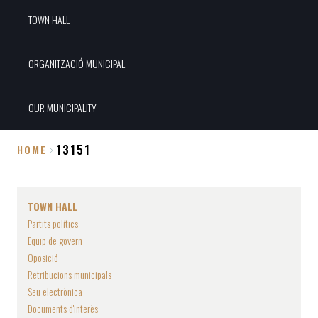
TOWN HALL
ORGANITZACIÓ MUNICIPAL
OUR MUNICIPALITY
13151
HOME
Breadcrumb
TOWN HALL
Partits polítics
Equip de govern
Oposició
Retribucions municipals
Seu electrònica
Documents d'interès