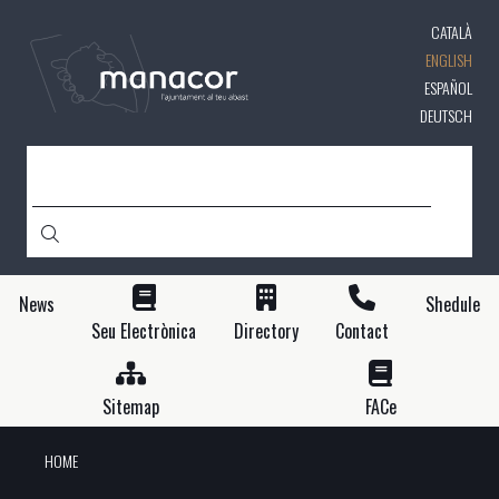
Skip
CATALÀ
to
main
ENGLISH
content
ESPAÑOL
DEUTSCH
SEARCH
News
Shedule
Seu Electrònica
Directory
Contact
Sitemap
FACe
HOME