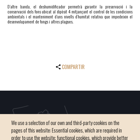
D’altre banda, el deshumidificador permetrà garantir la preservació i la
conservació dels fons ubicat al dipòsit 4 mitjançant el control de les condicions
ambientals i el manteniment d’uns nivells d’humitat relativa que impedeixin el
desenvolupament de fongs i altres plagues.
COMPARTIR
We use a selection of our own and third-party cookies on the
pages of this website: Essential cookies, which are required in
order to use the website; functional cookies, which provide better