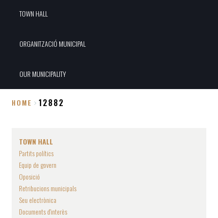
TOWN HALL
ORGANITZACIÓ MUNICIPAL
OUR MUNICIPALITY
12882
HOME
Breadcrumb
TOWN HALL
Partits polítics
Equip de govern
Oposició
Retribucions municipals
Seu electrònica
Documents d'interès