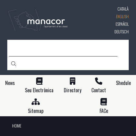
Skip
CATALÀ
to
main
ENGLISH
content
ESPAÑOL
DEUTSCH
SEARCH
News
Shedule
Seu Electrònica
Directory
Contact
Sitemap
FACe
HOME