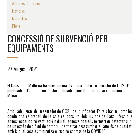
Adreces i telèfons
Notícies
Normativa
Plens
CONCESSIÓ DE SUBVENCIÓ PER
EQUIPAMENTS
27-August-2021
El Consell de Mallorca ha subvencionat l’adquisició d’un mesurador de CO2, d’un
purificador d’aire i d’un deshumidificador portàtil per a l’arxiu municipal de
Manacor.
Amb l’adquisició del mesurador de CO2 i del purificador d’aire s’han millorat les
condicions de treball de la sala de consulta dels usuaris de l’arxiu. Vist que
aquest espai no té ventilació natural, aquests aparells permetran detectar si hi
ha un excés de diòxid de carboni i permetran assegurar que l’aire és de qualitat,
amb la qual cosa es minimitza el risc de contagi de la COVID 19.