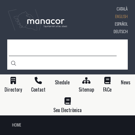
Skip
CATALÀ
to
main
ENGLISH
content
ESPAÑOL
DEUTSCH
SEARCH
Shedule
News
Directory
Contact
Sitemap
FACe
Seu Electrònica
HOME