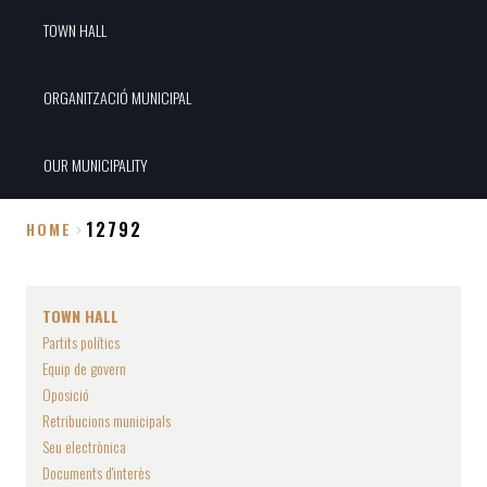
TOWN HALL
ORGANITZACIÓ MUNICIPAL
OUR MUNICIPALITY
12792
HOME
Breadcrumb
TOWN HALL
Partits polítics
Equip de govern
Oposició
Retribucions municipals
Seu electrònica
Documents d'interès