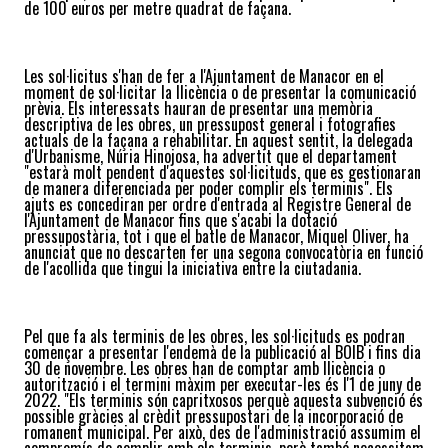
de 100 euros per metre quadrat de façana.
Les sol·licitus s'han de fer a l'Ajuntament de Manacor en el
moment de sol·licitar la llicència o de presentar la comunicació
prèvia. Els interessats hauran de presentar una memòria
descriptiva de les obres, un pressupost general i fotografies
actuals de la façana a rehabilitar. En aquest sentit, la delegada
d'Urbanisme, Núria Hinojosa, ha advertit que el departament
"estarà molt pendent d'aquestes sol·licituds, que es gestionaran
de manera diferenciada per poder complir els terminis". Els
ajuts es concediran per ordre d'entrada al Registre General de
l'Ajuntament de Manacor fins que s'acabi la dotació
pressupostària, tot i que el batle de Manacor, Miquel Oliver, ha
anunciat que no descarten fer una segona convocatòria en funció
de l'acollida que tingui la iniciativa entre la ciutadania.
Pel que fa als terminis de les obres, les sol·licituds es podran
començar a presentar l'endemà de la publicació al BOIB i fins dia
30 de novembre. Les obres han de comptar amb llicència o
autorització i el termini màxim per executar-les és l'1 de juny de
2022. "Els terminis són capritxosos perquè aquesta subvenció és
possible gràcies al crèdit pressupostari de la incorporació de
romanent municipal. Per això, des de l'administració assumim el
compromís de complir amb els terminis, però també necessitam