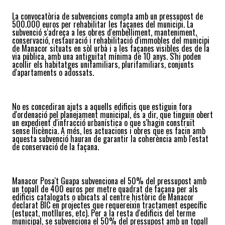
La convocatòria de subvencions compta amb un pressupost de
500.000 euros per rehabilitar les façanes del municipi. La
subvenció s'adreça a les obres d'embelliment, manteniment,
conservació, restauració i rehabilitació d'immobles del municipi
de Manacor situats en sòl urbà i a les façanes visibles des de la
via pública, amb una antiguitat mínima de 10 anys. S'hi poden
acollir els habitatges unifamiliars, plurifamiliars, conjunts
d'apartaments o adossats.
No es concediran ajuts a aquells edificis que estiguin fora
d'ordenació pel planejament municipal, és a dir, que tinguin obert
un expedient d'infracció urbanística o que s'hagin construït
sense llicència. A més, les actuacions i obres que es facin amb
aquesta subvenció hauran de garantir la coherència amb l'estat
de conservació de la façana.
Manacor Posa't Guapa subvenciona el 50% del pressupost amb
un topall de 400 euros per metre quadrat de façana per als
edificis catalogats o ubicats al centre històric de Manacor
declarat BIC en projectes que requereixin tractament específic
(estucat, motllures, etc). Per a la resta d'edificis del terme
municipal, se subvenciona el 50% del pressupost amb un topall