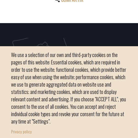
We use a selection of our own and third-party cookies on the
pages of this website: Essential cookies, which are required in
order to use the website; functional cookies, which provide better
easy of use when using the website; performance cookies, which
we use to generate aggregated data on website use and
C / del Convent, s/n 07500 Manacor
statistics; and marketing cookies, which are used to display
Phone
971 84 91 00 - CIF: P0703300D
relevant content and advertising. If you choose "ACCEPT ALL", you
consent to the use of all cookies. You can accept and reject
individual cookie types and revoke your consent for the future at
any time at "Settings".
Privacy policy
Home
Local government
News Segment