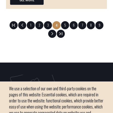
Page
1
Page
2
Page
3
Page
5
Page
6
Page
7
Page
8
Page
9
Current
4
page
PAGINATION
We use a selection of our own and third-party cookies on the
pages of this website: Essential cookies, which are required in
order to use the website; functional cookies, which provide better
easy of use when using the website; performance cookies, which
we use to generate aggregated data on website use and