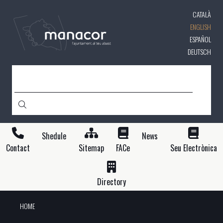
Skip
CATALÀ
to
main
ENGLISH
content
ESPAÑOL
DEUTSCH
SEARCH
Shedule
News
Contact
Sitemap
FACe
Seu Electrònica
Directory
HOME