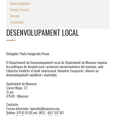
Servei lingüístic
Serveis Socials
Turisme
Urbanisme
DESENVOLUPAMENT LOCAL
Delegada: Paula Asegurado Rosso.
El Departament de Desenvolupament Local de l’Ajuntament de Manacor impulsa
les polítiques de dinamització i promoció socioeconòmica del municipi, amb
l’objectiu d’enfortir el teixit empresarial, fomentar l’ocupació i afavorir un
desenvolupament equilibrat i sostenible.
Ajuntament de Manacor
Carrer Major, 22
3r pis
07500 - Manacor
Contacte
Correu electrònic: hperello@manacor.org
Telèfon: 971 81 91 00 ext. 1402 - 662 351 742