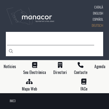
Direkt
CATALÀ
zum
Inhalt
ENGLISH
ESPAÑOL
DEUTSCH
SUCHE
Notícies
Agenda
Seu Electrònica
Directori
Contacte
Mapa Web
FACe
INICI