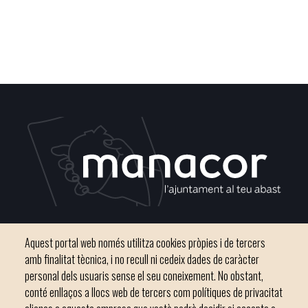
Plaça del Convent, s/n 07500 Manacor
Aquest portal web només utilitza cookies pròpies i de tercers
Phone
971 84 91 00 - CIF: P0703300D
amb finalitat tècnica, i no recull ni cedeix dades de caràcter
personal dels usuaris sense el seu coneixement. No obstant,
conté enllaços a llocs web de tercers com polítiques de privacitat