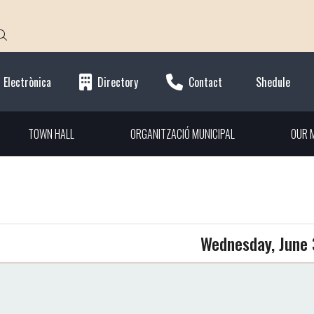
 Electrònica
Directory
Contact
Shedule
TOWN HALL
ORGANITZACIÓ MUNICIPAL
OUR M
t
Wednesday, June 
INATION