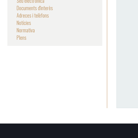
Seu electrònica
Documents d'interès
Adreces i telèfons
Notícies
Normativa
Plens