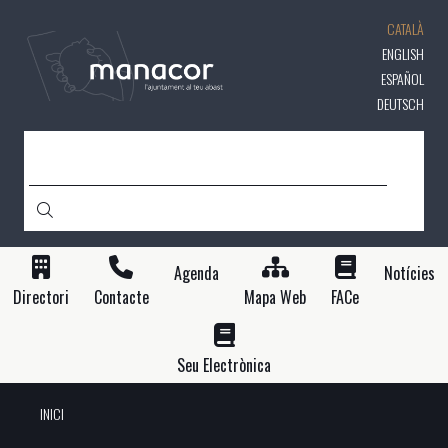
Vés
CATALÀ
al
contingut
ENGLISH
ESPAÑOL
DEUTSCH
CERCA
Agenda
Notícies
Directori
Contacte
Mapa Web
FACe
Seu Electrònica
INICI