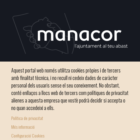
Plaça del Convent, s/n 07500 Manacor
Aquest portal web només utilitza cookies pròpies i de tercers
Telèfon
971 84 91 00 - CIF: P0703300D
amb finalitat tècnica, i no recull ni cedeix dades de caràcter
personal dels usuaris sense el seu coneixement. No obstant,
conté enllaços a llocs web de tercers com polítiques de privacitat
alienes a aquesta empresa que vostè podrà decidir si accepta o
no quan accedeixi a ells.
Inici
Ajuntament
El nostre municipi
Serveis municipals
Política de privacitat
Footer
Totes les notícies
Més informació
menu
Configuració Cookies
1