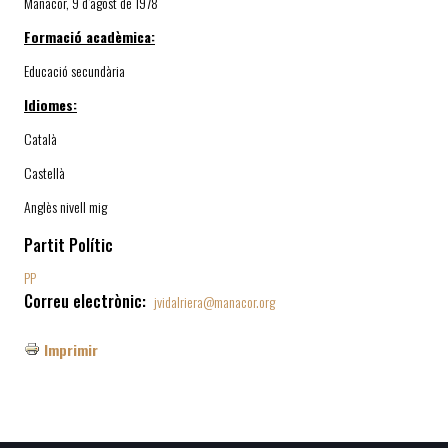
Manacor, 9 d’agost de 1978
Formació acadèmica:
Educació secundària
Idiomes:
Català
Castellà
Anglès nivell mig
Partit Polític
PP
Correu electrònic
jvidalriera@manacor.org
Imprimir