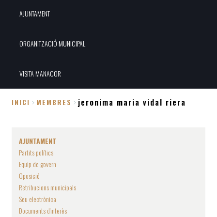
AJUNTAMENT
ORGANITZACIÓ MUNICIPAL
VISITA MANACOR
jeronima maria vidal riera
INICI
MEMBRES
Fil
d'Ariadna
AJUNTAMENT
Partits polítics
Equip de govern
Oposició
Retribucions municipals
Seu electrònica
Documents d'interès