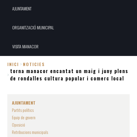
AJUNTAMENT
ORGANITZACIÓ MUNICIPAL
VISITA MANACOR
INICI
NOTICIES
torna manacor encantat un maig i juny plens
Fil
de rondalles cultura popular i comerc local
d'Ariadna
AJUNTAMENT
Partits polítics
Equip de govern
Oposició
Retribucions municipals