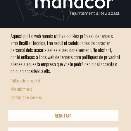
Plaça del Convent, s/n 07500 Manacor
Aquest portal web només utilitza cookies pròpies i de tercers
Telèfon
971 84 91 00 - CIF: P0703300D
amb finalitat tècnica, i no recull ni cedeix dades de caràcter
personal dels usuaris sense el seu coneixement. No obstant,
conté enllaços a llocs web de tercers com polítiques de privacitat
alienes a aquesta empresa que vostè podrà decidir si accepta o
no quan accedeixi a ells.
Inici
Ajuntament
El nostre municipi
Serveis municipals
Política de privacitat
Footer
Totes les notícies
Més informació
menu
Configuració Cookies
1
-
© Ajuntament de Manacor
REBUTJAR
Home
Licencia Creative Commons
Nota Legal
Footer
2
Política de galetes (Cookies)
Política de privacitat