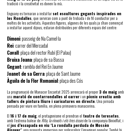
tradició i la creativitat es donen la mà.
Enguany es tornaran a instal·lar
set escultures gegants inspirades en
les Rondalles
, que serviran com a punt de trobada i de fil conductor per a
moltes de les activitats. Aquestes figures, algunes de les quals ja s'han començat
a instal·lar aquest dijous, estaran distribuïdes per diferents espais del centre:
Dimoni
: passeig de Na Camel·la
Rei
: carrer del Mercadal
Cavall
: plaça del rector Rubí (El Palau)
Bruixa Joana
: plaça de sa Bassa
Gegant
: rambla del Rei En Jaume
Joanet de sa Gerra
: plaça de Sant Jaume
Àguila de la Flor Romanial
: plaça des Cós
La programació de Manacor Encantat 2025 arrencarà el proper
3 de maig
amb
una
marató de contarrondalles al carrer
i un
pícnic creatiu amb
tallers de pintura lliure i caricatures en directe
. Una jornada
pensada per viure en família, en plena primavera manacorina.
El
16 i 17 de maig
, el protagonisme el prendran el
teatre de teresetes
,
amb l’estrena balear de
Rita, la rínxols i els tres óssos
de la companyia Binixiflat, i
el
joc d’escapada en viu ‘La rondalla perduda de Mossèn
Alcover’
, una proposta immersiva per redescobrir l’imaginari popular. També hi