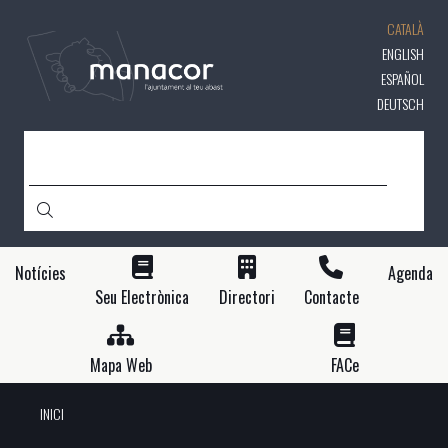
Vés
CATALÀ
al
contingut
ENGLISH
ESPAÑOL
DEUTSCH
CERCA
Notícies
Agenda
Seu Electrònica
Directori
Contacte
Mapa Web
FACe
INICI