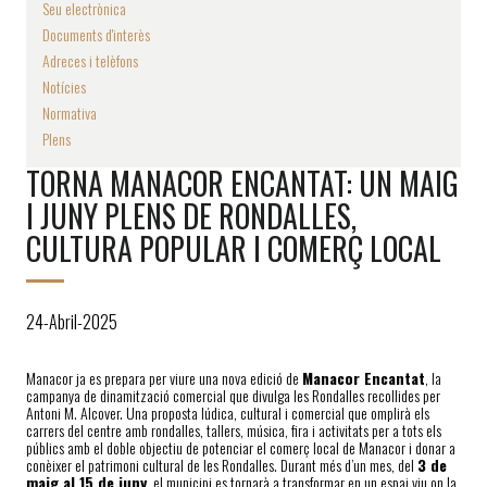
Seu electrònica
Documents d'interès
Adreces i telèfons
Notícies
Normativa
Plens
TORNA MANACOR ENCANTAT: UN MAIG
I JUNY PLENS DE RONDALLES,
CULTURA POPULAR I COMERÇ LOCAL
24-Abril-2025
Manacor ja es prepara per viure una nova edició de
Manacor Encantat
, la
campanya de dinamització comercial que divulga les Rondalles recollides per
Antoni M. Alcover. Una proposta lúdica, cultural i comercial que omplirà els
carrers del centre amb rondalles, tallers, música, fira i activitats per a tots els
públics amb el doble objectiu de potenciar el comerç local de Manacor i donar a
conèixer el patrimoni cultural de les Rondalles. Durant més d’un mes, del
3 de
maig al 15 de juny
, el municipi es tornarà a transformar en un espai viu on la