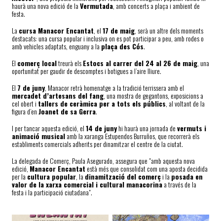
haurà una nova edició de la
Vermutada
, amb concerts a plaça i ambient de
festa.
La
cursa Manacor Encantat
, el
17 de maig
, serà un altre dels moments
destacats: una cursa popular i inclusiva on es pot participar a peu, amb rodes o
amb vehicles adaptats, enguany a la
plaça des Cós
.
El
comerç local
treurà els
Estocs al carrer del 24 al 26 de maig
, una
oportunitat per gaudir de descomptes i botigues a l’aire lliure.
El
7 de juny
, Manacor retrà homenatge a la tradició terrissera amb el
mercadet d’artesans del fang
, una mostra de gegantons, exposicions a
cel obert i
tallers de ceràmica per a tots els públics
, al voltant de la
figura d’en
Joanet de sa Gerra
.
I per tancar aquesta edició, el
14 de juny
hi haurà una jornada de
vermuts i
animació musical
amb la xaranga Estupendos Burruños, que recorrerà els
establiments comercials adherits per dinamitzar el centre de la ciutat.
La delegada de Comerç, Paula Asegurado, assegura que "amb aquesta nova
edició,
Manacor Encantat
està més que consolidat com una aposta decidida
per la
cultura popular
, la
dinamització del comerç
i la
posada en
valor de la xarxa comercial i cultural manacorina
a través de la
festa i la participació ciutadana".