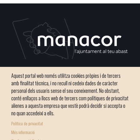
Plaça del Convent, s/n 07500 Manacor
Aquest portal web només utilitza cookies pròpies i de tercers
Telèfon
971 84 91 00 - CIF: P0703300D
amb finalitat tècnica, i no recull ni cedeix dades de caràcter
personal dels usuaris sense el seu coneixement. No obstant,
conté enllaços a llocs web de tercers com polítiques de privacitat
alienes a aquesta empresa que vostè podrà decidir si accepta o
no quan accedeixi a ells.
Inici
Ajuntament
El nostre municipi
Serveis municipals
Política de privacitat
Footer
Totes les notícies
Més informació
menu