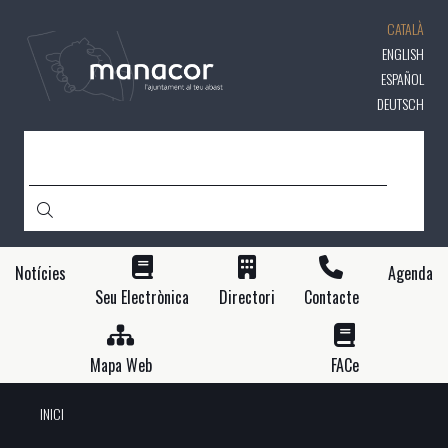
Vés
CATALÀ
al
contingut
ENGLISH
ESPAÑOL
DEUTSCH
CERCA
Notícies
Agenda
Seu Electrònica
Directori
Contacte
Mapa Web
FACe
INICI