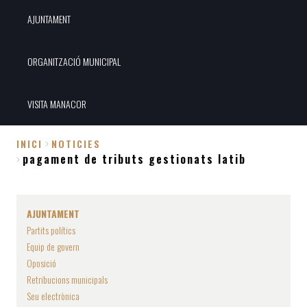
AJUNTAMENT
ORGANITZACIÓ MUNICIPAL
VISITA MANACOR
INICI
NOTICIES
pagament de tributs gestionats latib
Fil
d'Ariadna
AJUNTAMENT
Partits polítics
Equip de govern
Oposició
Retribucions municipals
Seu electrònica