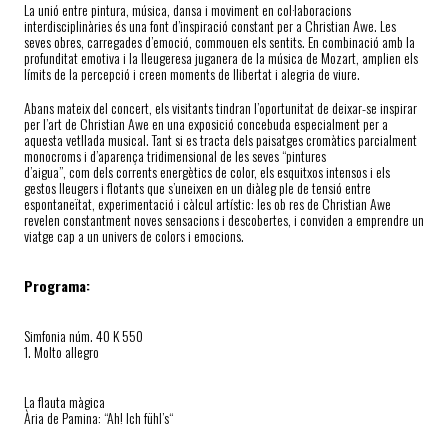
La unió entre pintura, música, dansa i moviment en col·laboracions
interdisciplinàries és una font d’inspiració constant per a Christian Awe. Les
seves obres, carregades d’emoció, commouen els sentits. En combinació amb la
profunditat emotiva i la lleugeresa juganera de la música de Mozart, amplien els
límits de la percepció i creen moments de llibertat i alegria de viure.
Abans mateix del concert, els visitants tindran l’oportunitat de deixar-se inspirar
per l’art de Christian Awe en una exposició concebuda especialment per a
aquesta vetllada musical. Tant si es tracta dels paisatges cromàtics parcialment
monocroms i d’aparença tridimensional de les seves “pintures
d’aigua”, com dels corrents energètics de color, els esquitxos intensos i els
gestos lleugers i flotants que s’uneixen en un diàleg ple de tensió entre
espontaneïtat, experimentació i càlcul artístic: les ob res de Christian Awe
revelen constantment noves sensacions i descobertes, i conviden a emprendre un
viatge cap a un univers de colors i emocions.
Programa:
Simfonia núm. 40 K 550
1. Molto allegro
La flauta màgica
Ària de Pamina: “Ah! Ich fühl’s“