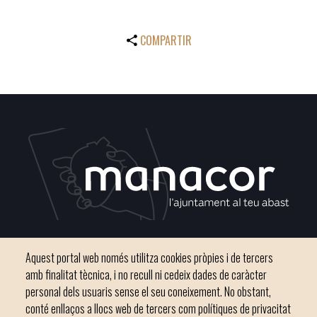
COMPARTIR
Plaça del Convent, s/n 07500 Manacor
Aquest portal web només utilitza cookies pròpies i de tercers
Telèfon
971 84 91 00 - CIF: P0703300D
amb finalitat tècnica, i no recull ni cedeix dades de caràcter
personal dels usuaris sense el seu coneixement. No obstant,
conté enllaços a llocs web de tercers com polítiques de privacitat