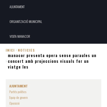
AJUNTAMENT
ORGANITZACIÓ MUNICIPAL
VISITA MANACOR
INICI
NOTICIES
manacor presenta opera sense paraules un
Fil
concert amb projeccions visuals fer un
d'Ariadna
viatge les
AJUNTAMENT
Partits polítics
Equip de govern
Oposició