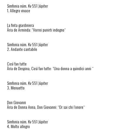
Simfonia núm. Kv 551 Júpiter
1. Allegro vivace
La finta giardiniera
Ària de Arminda: “Vorrei punirti indegno“
Simfonia núm. Kv 551 Júpiter
2. Andante cantabile
Così fan tutte
Ària de Despina, Così fan tutte: “Una donna a quindici anni “
Simfonia núm. Kv 551 Júpiter
3. Menuetto
Don Giovanni
Ària de Donna Anna, Don Giovanni: “Or sai chi l’onore“
Simfonia núm. Kv 551 Júpiter
4. Molto allegro