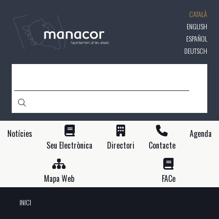
Vés
CATALÀ
al
contingut
ENGLISH
ESPAÑOL
DEUTSCH
CERCA
Notícies
Agenda
Seu Electrònica
Directori
Contacte
Mapa Web
FACe
INICI