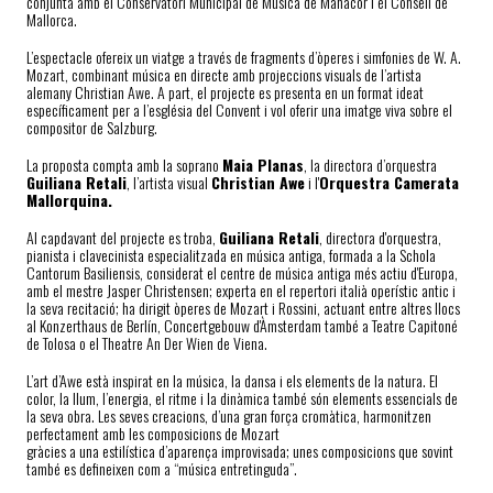
conjunta amb el Conservatori Municipal de Música de Manacor i el Consell de
Mallorca.
L’espectacle ofereix un viatge a través de fragments d’òperes i simfonies de W. A.
Mozart, combinant música en directe amb projeccions visuals de l’artista
alemany Christian Awe. A part, el projecte es presenta en un format ideat
específicament per a l’església del Convent i vol oferir una imatge viva sobre el
compositor de Salzburg.
La proposta compta amb la soprano
Maia Planas
, la directora d’orquestra
Guiliana Retali
, l’artista visual
Christian Awe
i l'
Orquestra Camerata
Mallorquina.
Al capdavant del projecte es troba,
Guiliana Retali
, directora d'orquestra,
pianista i clavecinista especialitzada en música antiga, formada a la Schola
Cantorum Basiliensis, considerat el centre de música antiga més actiu d'Europa,
amb el mestre Jasper Christensen; experta en el repertori italià operístic antic i
la seva recitació; ha dirigit òperes de Mozart i Rossini, actuant entre altres llocs
al Konzerthaus de Berlín, Concertgebouw d'Àmsterdam també a Teatre Capitoné
de Tolosa o el Theatre An Der Wien de Viena.
L’art d’Awe està inspirat en la música, la dansa i els elements de la natura. El
color, la llum, l’energia, el ritme i la dinàmica també són elements essencials de
la seva obra. Les seves creacions, d’una gran força cromàtica, harmonitzen
perfectament amb les composicions de Mozart
gràcies a una estilística d’aparença improvisada; unes composicions que sovint
també es defineixen com a “música entretinguda”.