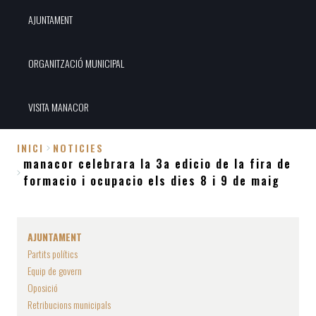
AJUNTAMENT
ORGANITZACIÓ MUNICIPAL
VISITA MANACOR
INICI
NOTICIES
manacor celebrara la 3a edicio de la fira de
Fil
formacio i ocupacio els dies 8 i 9 de maig
d'Ariadna
AJUNTAMENT
Partits polítics
Equip de govern
Oposició
Retribucions municipals