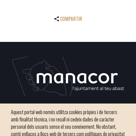
COMPARTIR
Plaça del Convent, s/n 07500 Manacor
Aquest portal web només utilitza cookies pròpies i de tercers
Telèfon
971 84 91 00 - CIF: P0703300D
amb finalitat tècnica, i no recull ni cedeix dades de caràcter
personal dels usuaris sense el seu coneixement. No obstant,
conté enllaços a llocs web de tercers com polítiques de privacitat