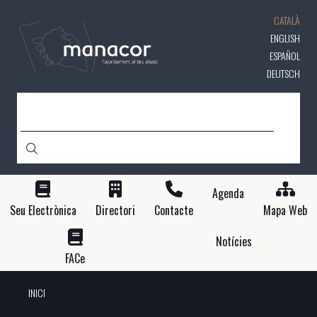
Vés
CATALÀ
al
contingut
ENGLISH
ESPAÑOL
DEUTSCH
CERCA
Agenda
Seu Electrònica
Directori
Contacte
Mapa Web
Notícies
FACe
INICI