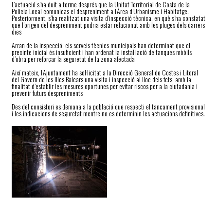
L’actuació s’ha duit a terme després que la Unitat Territorial de Costa de la
Policia Local comunicàs el despreniment a l’Àrea d’Urbanisme i Habitatge.
Posteriorment, s’ha realitzat una visita d’inspecció tècnica, en què s’ha constatat
que l’origen del despreniment podria estar relacionat amb les pluges dels darrers
dies
Arran de la inspecció, els serveis tècnics municipals han determinat que el
precinte inicial és insuficient i han ordenat la instal·lació de tanques mòbils
d’obra per reforçar la seguretat de la zona afectada
Així mateix, l’Ajuntament ha sol·licitat a la Direcció General de Costes i Litoral
del Govern de les Illes Balears una visita i inspecció al lloc dels fets, amb la
finalitat d’establir les mesures oportunes per evitar riscos per a la ciutadania i
prevenir futurs despreniments
Des del consistori es demana a la població que respecti el tancament provisional
i les indicacions de seguretat mentre no es determinin les actuacions definitives.