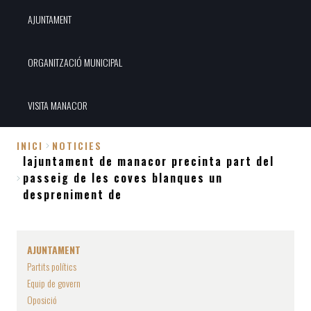
AJUNTAMENT
ORGANITZACIÓ MUNICIPAL
VISITA MANACOR
INICI
NOTICIES
lajuntament de manacor precinta part del
Fil
passeig de les coves blanques un
d'Ariadna
despreniment de
AJUNTAMENT
Partits polítics
Equip de govern
Oposició