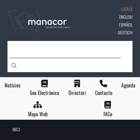
Vés
CATALÀ
al
contingut
ENGLISH
ESPAÑOL
DEUTSCH
CERCA
Notícies
Agenda
Seu Electrònica
Directori
Contacte
Mapa Web
FACe
INICI