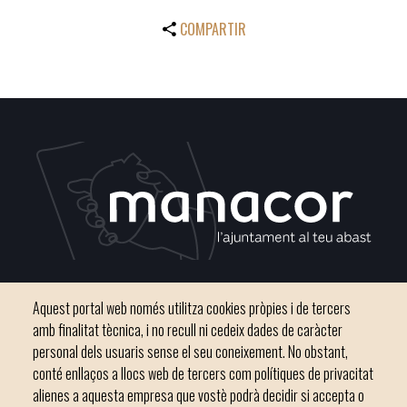
COMPARTIR
Plaça del Convent, s/n 07500 Manacor
Aquest portal web només utilitza cookies pròpies i de tercers
Telèfon
971 84 91 00 - CIF: P0703300D
amb finalitat tècnica, i no recull ni cedeix dades de caràcter
personal dels usuaris sense el seu coneixement. No obstant,
conté enllaços a llocs web de tercers com polítiques de privacitat
alienes a aquesta empresa que vostè podrà decidir si accepta o