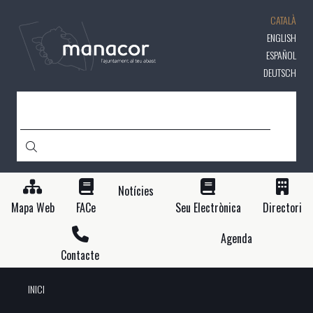
Vés
CATALÀ
al
contingut
ENGLISH
ESPAÑOL
DEUTSCH
CERCA
Notícies
Mapa Web
FACe
Seu Electrònica
Directori
Agenda
Contacte
INICI