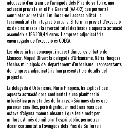
adequació d’un tram de l’avinguda dels Pins de sa Torre, una 
actuació prevista en el Pla General (AA-02) que permetrà 
completar aquest vial i millorar-ne l’accessibilitat, la 
funcionalitat i la integració urbana. El termini previst d’execució 
és de cinc mesos i la inversió total destinada a aquesta actuació 
ascendeix a 186.139,44 euros. L’empresa adjudicatària 
encarregada de l’execució és COEXA.
Les obres ja han començat i aquest dimecres el batle de 
Manacor, Miquel Oliver; la delegada d’Urbanisme, Núria Hinojosa; 
tècnics municipals del departament d'urbanisme i representants 
de l’empresa adjudicatària han presentat els detalls del 
projecte.
La delegada d’Urbanisme, Núria Hinojosa, ha explicat que 
aquesta actuació dona continuïtat a una planificació 
urbanística prevista des de fa anys. «Són unes obres que 
pareixen senzilles, però dignifiquen molt una zona que 
estava d’alguna manera obscura i que tenia molt per 
millorar. A més de millorar l’espai públic, permetran 
donar continuïtat a l’avinguda dels Pins de Sa Torre i 