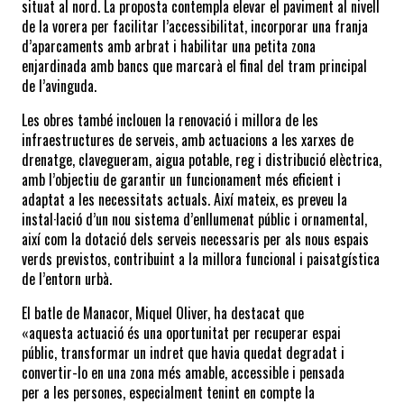
situat al nord. La proposta contempla elevar el paviment al nivell 
de la vorera per facilitar l’accessibilitat, incorporar una franja 
d’aparcaments amb arbrat i habilitar una petita zona 
enjardinada amb bancs que marcarà el final del tram principal 
de l’avinguda.
Les obres també inclouen la renovació i millora de les 
infraestructures de serveis, amb actuacions a les xarxes de 
drenatge, clavegueram, aigua potable, reg i distribució elèctrica, 
amb l’objectiu de garantir un funcionament més eficient i 
adaptat a les necessitats actuals. Així mateix, es preveu la 
instal·lació d’un nou sistema d’enllumenat públic i ornamental, 
així com la dotació dels serveis necessaris per als nous espais 
verds previstos, contribuint a la millora funcional i paisatgística 
de l’entorn urbà.
El batle de Manacor, Miquel Oliver, ha destacat que 
«aquesta actuació és una oportunitat per recuperar espai 
públic, transformar un indret que havia quedat degradat i 
convertir-lo en una zona més amable, accessible i pensada 
per a les persones, especialment tenint en compte la 