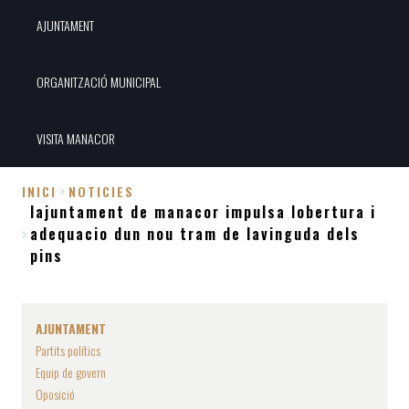
AJUNTAMENT
ORGANITZACIÓ MUNICIPAL
VISITA MANACOR
INICI
NOTICIES
lajuntament de manacor impulsa lobertura i
Fil
adequacio dun nou tram de lavinguda dels
d'Ariadna
pins
AJUNTAMENT
Partits polítics
Equip de govern
Oposició