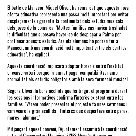
El batle de Manacor, Miquel Oliver, ha remarcat que aquesta nova 
oferta educativa representa una passa molt important per evitar 
desplaçaments i garantir la continuïtat dels estudis musicals 
dels joves de la comarca. "Moltes famílies ens havien traslladat 
la dificultat que suposava haver-se de desplaçar a Palma per 
continuar aquests estudis. Ara els alumnes ho podran fer a 
Manacor, amb una coordinació molt important entre els centres 
educatius", ha explicat.
Aquesta coordinació implicarà adaptar horaris entre l'institut i 
el conservatori perquè l'alumnat pugui compatibilitzar amb 
normalitat els estudis obligatoris amb la seva formació musical.
Segons Oliver, la bona acollida que ha tingut el programa durant 
les sessions informatives confirma l'interès existent entre les 
famílies. "Vàrem poder presentar el projecte fa unes setmanes i 
vam veure la gran acollida i l'interès que despertava entre pares, 
mares i alumnat."
Mitjançant aquest conveni, l'Ajuntament assumirà la coordinació 
entre el Conservatori Municipal i l'IES Mossèn Alcover en 