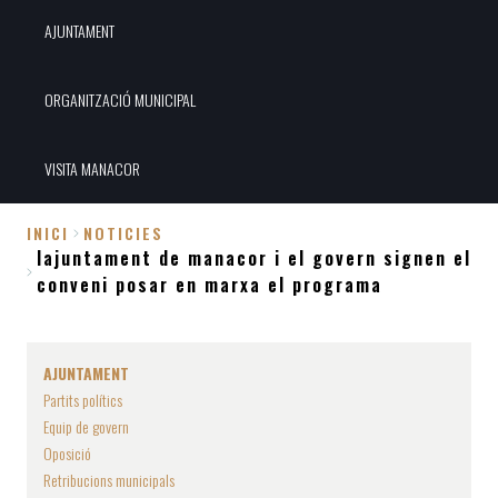
AJUNTAMENT
ORGANITZACIÓ MUNICIPAL
VISITA MANACOR
INICI
NOTICIES
lajuntament de manacor i el govern signen el
Fil
conveni posar en marxa el programa
d'Ariadna
AJUNTAMENT
Partits polítics
Equip de govern
Oposició
Retribucions municipals