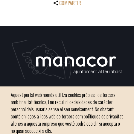
COMPARTIR
Plaça del Convent, s/n 07500 Manacor
Aquest portal web només utilitza cookies pròpies i de tercers
Telèfon
971 84 91 00 - CIF: P0703300D
amb finalitat tècnica, i no recull ni cedeix dades de caràcter
personal dels usuaris sense el seu coneixement. No obstant,
conté enllaços a llocs web de tercers com polítiques de privacitat
alienes a aquesta empresa que vostè podrà decidir si accepta o
no quan accedeixi a ells.