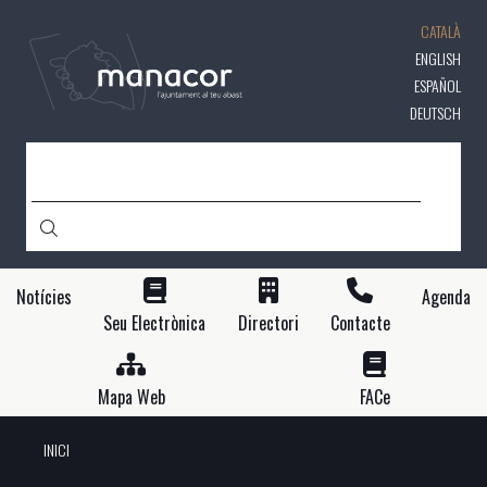
Vés
CATALÀ
al
contingut
ENGLISH
ESPAÑOL
DEUTSCH
CERCA
Notícies
Agenda
Seu Electrònica
Directori
Contacte
Mapa Web
FACe
INICI