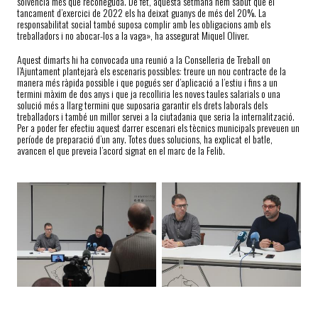
solvència més que reconeguda. De fet, aquesta setmana hem sabut que el
tancament d’exercici de 2022 els ha deixat guanys de més del 20%. La
responsabilitat social també suposa complir amb les obligacions amb els
treballadors i no abocar-los a la vaga», ha assegurat Miquel Oliver.
Aquest dimarts hi ha convocada una reunió a la Conselleria de Treball on
l’Ajuntament plantejarà els escenaris possibles: treure un nou contracte de la
manera més ràpida possible i que pogués ser d’aplicació a l’estiu i fins a un
termini màxim de dos anys i que ja recolliria les noves taules salarials o una
solució més a llarg termini que suposaria garantir els drets laborals dels
treballadors i també un millor servei a la ciutadania que seria la internalització.
Per a poder fer efectiu aquest darrer escenari els tècnics municipals preveuen un
període de preparació d’un any. Totes dues solucions, ha explicat el batle,
avancen el que preveia l’acord signat en el marc de la Felib.