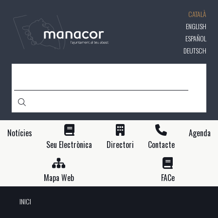
Vés
CATALÀ
al
contingut
ENGLISH
ESPAÑOL
DEUTSCH
CERCA
Notícies
Agenda
Seu Electrònica
Directori
Contacte
Mapa Web
FACe
INICI