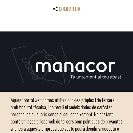
COMPARTIR
Plaça del Convent, s/n 07500 Manacor
Aquest portal web només utilitza cookies pròpies i de tercers
Telèfon
971 84 91 00 - CIF: P0703300D
amb finalitat tècnica, i no recull ni cedeix dades de caràcter
personal dels usuaris sense el seu coneixement. No obstant,
conté enllaços a llocs web de tercers com polítiques de privacitat
alienes a aquesta empresa que vostè podrà decidir si accepta o