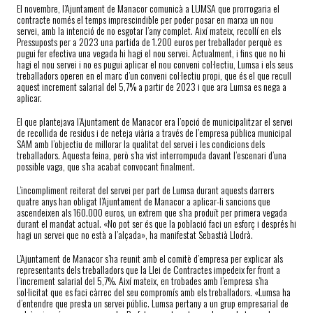
El novembre, l’Ajuntament de Manacor comunicà a LUMSA que prorrogaria el
contracte només el temps imprescindible per poder posar en marxa un nou
servei, amb la intenció de no esgotar l’any complet. Així mateix, recollí en els
Pressuposts per a 2023 una partida de 1.200 euros per treballador perquè es
pugui fer efectiva una vegada hi hagi el nou servei. Actualment, i fins que no hi
hagi el nou servei i no es pugui aplicar el nou conveni col·lectiu, Lumsa i els seus
treballadors operen en el marc d’un conveni col·lectiu propi, que és el que recull
aquest increment salarial del 5,7% a partir de 2023 i que ara Lumsa es nega a
aplicar.
El que plantejava l’Ajuntament de Manacor era l’opció de municipalitzar el servei
de recollida de residus i de neteja viària a través de l’empresa pública municipal
SAM amb l’objectiu de millorar la qualitat del servei i les condicions dels
treballadors. Aquesta feina, però s’ha vist interrompuda davant l’escenari d’una
possible vaga, que s’ha acabat convocant finalment.
L’incompliment reiterat del servei per part de Lumsa durant aquests darrers
quatre anys han obligat l’Ajuntament de Manacor a aplicar-li sancions que
ascendeixen als 160.000 euros, un extrem que s’ha produït per primera vegada
durant el mandat actual. «No pot ser és que la població faci un esforç i després hi
hagi un servei que no està a l’alçada», ha manifestat Sebastià Llodrà.
L’Ajuntament de Manacor s’ha reunit amb el comitè d’empresa per explicar als
representants dels treballadors que la Llei de Contractes impedeix fer front a
l’increment salarial del 5,7%. Així mateix, en trobades amb l’empresa s’ha
sol·licitat que es faci càrrec del seu compromís amb els treballadors. «Lumsa ha
d’entendre que presta un servei públic. Lumsa pertany a un grup empresarial de