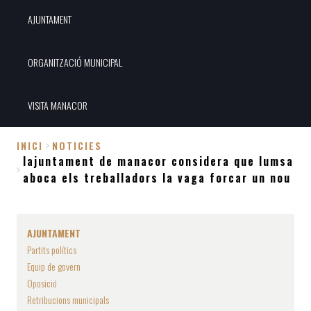
AJUNTAMENT
ORGANITZACIÓ MUNICIPAL
VISITA MANACOR
INICI
NOTICIES
lajuntament de manacor considera que lumsa
Fil
aboca els treballadors la vaga forcar un nou
d'Ariadna
AJUNTAMENT
Partits polítics
Equip de govern
Oposició
Retribucions municipals