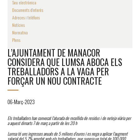
Seu electrònica
Documents d'interès
Adreces i telèfons
Notícies
Normativa
Plens
L’AJUNTAMENT DE MANACOR
CONSIDERA QUE LUMSA ABOCA ELS
TREBALLADORS A LA VAGA PER
FORÇAR UN NOU CONTRACTE
06-Març-2023
Els treballadors han convocat l’aturada de recollida de residus i de neteja viària per
a aquest dimarts 7 de març a partir de les 20 h
Lumsa té uns ingressos anuals de 5 milions d’euros i es nega a aplicar l’augment
salarial del 5,7% acordat amb els treballadors, que suposa un total de 100.000