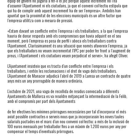
equip de govern no jugaria a fer-li el joc perquè aquest increment no l’ha
d’assumir l’Ajuntament ni els ciutadans, ja que el conveni col·lectiu estipula que
qui ha de complir amb aquest increment ha de ser l’empresa». Ambdós han
apuntat que la proximitat de les eleccions municipals és un altre factor que
l’empresa utilitza com a mesura de pressió.
«Estam davant un conflicte entre l’empresa i els treballadors, a la que l’empresa
hauria de donar resposta amb els compromisos que havia adquirit en el seu
moment, però l’empresa es posa de perfil i aboca els treballadors contra
l’Ajuntament. Claríssimament és una situació que només afavoreix l’empresa, ja
que els treballadors no veuen incrementat l’IPC per poder fer front a l’augment de
preus, i l’Ajuntament i els ciutadans veuen perjudicat el servei», ha afegit Oliver.
L’Ajuntament insisteix que es tracta d’un conflicte entre l’empresa i els
treballadors, i entén les reclamacions i el dret de vaga dels treballadors.
L’Ajuntament de Manacor adjudicà l’abril de 2019 a Lumsa un contracte de quatre
anys més un any prorrogable de manera ordinària.
L’octubre de 2021, una vaga de recollida de residus convocada a diferents
Ajuntaments de Mallorca es va resoldre mitjançant la intermediació de la Felib,
amb el compromís per part dels Ajuntaments
de fer efectives les mínimes pròrrogues necessàries per tal d’incorporar el més
aviat possible contractes o serveis nous que ja incorporassin les noves taules
salarials pactades en el marc d’un nou conveni col·lectiu; a més de la inclusió de
100 euros mensuals per treballador fins a un màxim de 1.200 euros per any per
compensar el temps d’eventuals pròrrogues.