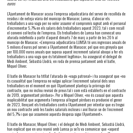
euros
L’Ajuntament de Manacor acusa l’empresa adjudicatària del servei de recollida de
residus i de neteja viària del municipi de Manacor, Lumsa, d’abocar els
treballadors a una vaga per no voler assumir el compromís signat amb el personal
d’incrementar 5,7% en els salaris dels treballadors aquest 2023, tal i com recull
el conveni col·lectiu de l’empresa. Els treballadors de Lumsa han convocat una
aturada indefinida a partir d’aquest dimarts 7 de març a partir de les 20 h al
municipi de Manacor. «L’empresa adjudicatària LUMSA té uns ingressos anuals de
5 milions d’euros pel servei a l’Ajuntament de Manacor, pel que ens grinyola que
per 100.000 euros anuals que suposa aquest increment salarial aboqui a fer els
treballadors a una vaga que és totalment legítima», ha assegurat el delegat de
Medi Ambient, Sebastià Llodrà, en roda de premsa juntament amb el batle,
Miquel Oliver.
El batle de Manacor ha titllat l’aturada de «vaga patronal» i ha assegurat que «no
és casualitat que l’empresa no vulgui aplicar l’increment salarial dels seus
treballadors en el moment en què l’Ajuntament planteja la pròrroga del
contracte, que no inclou revisió de preus tal i com està establerts en el contracte
de 2019, argumentant pèrdues». Per a Miquel Oliver, «no és casual que aquesta
inaplicabilitat que argumenta l’empresa al·legant pèrdues es produeixi el gener
de 2023, llençant els treballadors contra l’Ajuntament per intentar que es tregui
un nou contracte amb les taules salarials incloses i així lliurar-se de l’increment
del 5,7% i que qui assumeixi aquesta despesa sigui l’Ajuntament».
El batle de Manacor, Miquel Oliver, i el delegat de Medi Ambient, Sebastià Llodrà,
han explicat que en una reunió amb Lumsa ja se’ls va comunicar que «aquest